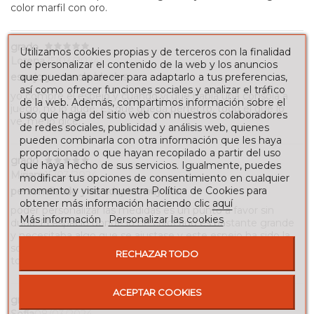
color marfil con oro.
grado
Utilizamos cookies propias y de terceros con la finalidad
Lorena
25/03/2024
de personalizar el contenido de la web y los anuncios
que puedan aparecer para adaptarlo a tus preferencias,
espejo y consola ideales
así como ofrecer funciones sociales y analizar el tráfico
yo compré el espejo y cuando vi que había una consola a
de la web. Además, compartimos información sobre el
juego, no lo dudé. Es que queda perfecto, todo el que lo
uso que haga del sitio web con nuestros colaboradores
ve, me lo dice.
de redes sociales, publicidad y análisis web, quienes
pueden combinarla con otra información que les haya
proporcionado o que hayan recopilado a partir del uso
grado
que haya hecho de sus servicios. Igualmente, puedes
Miriam
15/03/2024
modificar tus opciones de consentimiento en cualquier
momento y visitar nuestra Política de Cookies para
personalizado y se adapta muy bien
obtener más información haciendo clic
aquí
poder personalizar las medidas es un punto a favor sin
Más información
Personalizar las cookies
duda. El espacio donde lo he colocado es bastante grande
y necesitaba algo que se ajustase y este espejo ha sido la
solución. Ademas la atención es estupenda. ¡Un acierto
RECHAZAR TODO
total!
ACEPTAR COOKIES
grado