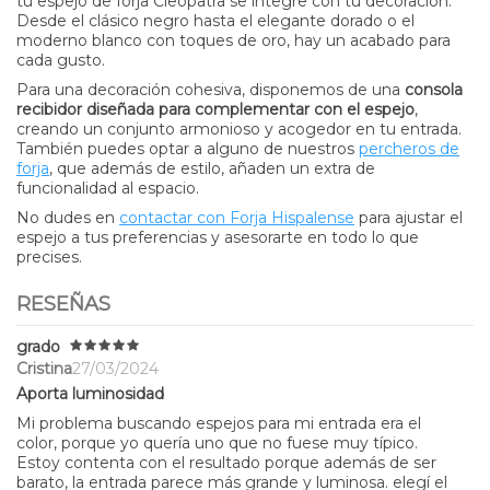
tu espejo de forja Cleopatra se integre con tu decoración.
Desde el clásico negro hasta el elegante dorado o el
moderno blanco con toques de oro, hay un acabado para
cada gusto.
Para una decoración cohesiva, disponemos de una
consola
recibidor diseñada para complementar con el espejo
,
creando un conjunto armonioso y acogedor en tu entrada.
También puedes optar a alguno de nuestros
percheros de
forja
, que además de estilo, añaden un extra de
funcionalidad al espacio.
No dudes en
contactar con Forja Hispalense
para ajustar el
espejo a tus preferencias y asesorarte en todo lo que
precises.
RESEÑAS
grado
Cristina
27/03/2024
Aporta luminosidad
Mi problema buscando espejos para mi entrada era el
color, porque yo quería uno que no fuese muy típico.
Estoy contenta con el resultado porque además de ser
barato, la entrada parece más grande y luminosa. elegí el