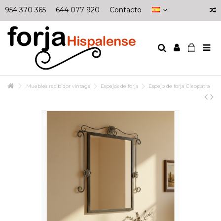
954 370 365
644 077 920
Contacto
Muebles recibidor vintage
Espejos de forja
Espejo de forja Cleopatra