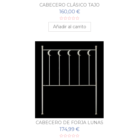
CABECERO CLÁSICO TAJO
160,00 €
Añadir al carrito
CABECERO DE FORJA LUNAS
174,99 €