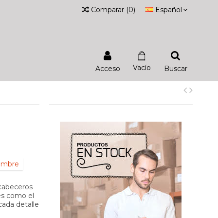
Comparar
(
0
)
Español
Vacío
Acceso
Buscar
iembre
 cabeceros
es como el
cada detalle