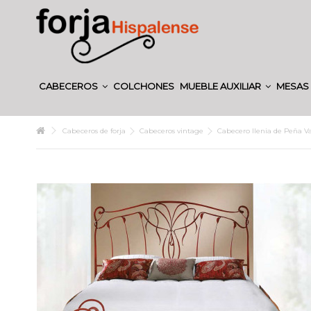
CABECEROS
COLCHONES
MUEBLE AUXILIAR
MESAS 
Cabeceros de forja
Cabeceros vintage
Cabecero Ilenia de Peña V