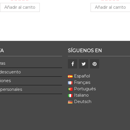
Añadir al carrito
Añadir al carrito
TA
SÍGUENOS EN
ras
 descuento
Español
ciones
Français
Português
 personales
Italiano
Deutsch