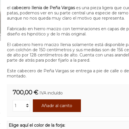
el
cabecero Ilenia de Peña Vargas
es una pieza ligera que c
patas, podemos ver en su parte central una especie de ramo 
aunque no nos queda muy claro el motivo que representa.
Fabricado en hierro macizo con terminaciones en capas de pl
diseño es hipnótico y de lo más original.
El cabecero hierro macizo Ilenia solamente está disponible 
con colchón de 150 centímetros y sus medidas son de 156 c
de alto por 128 centímetros de alto. Cuenta con unas arandel
parte de atrás para poder fijarlo a la pared.
Este cabecero de Peña Vargas se entrega a pie de calle o de 
montado.
700,00 €
IVA incluído
Añadir al carrito
Elige aquí el color de la forja: