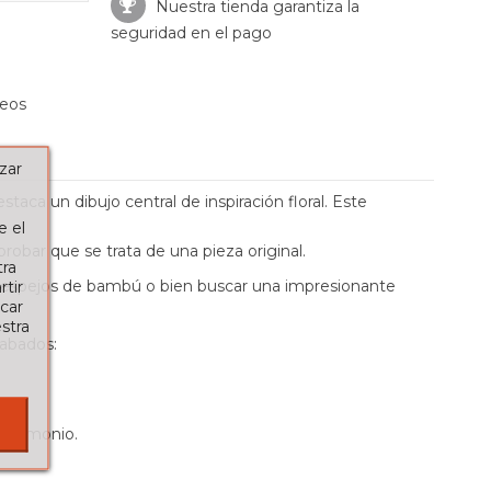
Nuestra tienda garantiza la
seguridad en el pago
seos
zar
aca un dibujo central de inspiración floral. Este
e el
obar que se trata de una pieza original.
tra
, espejos de bambú o bien buscar una impresionante
tir
car
stra
cabados:
atrimonio.