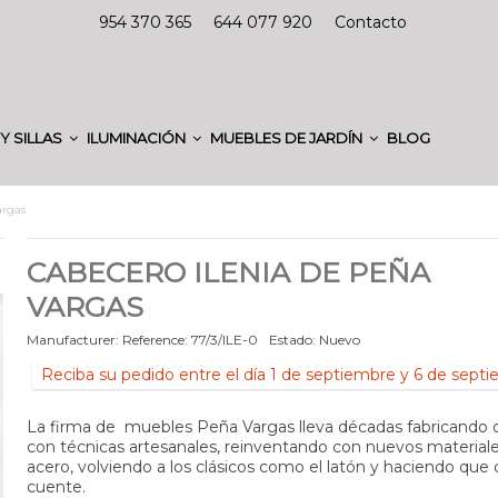
954 370 365
644 077 920
Contacto
Y SILLAS
ILUMINACIÓN
MUEBLES DE JARDÍN
BLOG
argas
CABECERO ILENIA DE PEÑA
VARGAS
Manufacturer:
Reference:
77/3/ILE-0
Estado:
Nuevo
Reciba su pedido entre el día 1 de septiembre y 6 de sept
La firma de muebles Peña Vargas lleva décadas fabricando
con técnicas artesanales, reinventando con nuevos material
acero, volviendo a los clásicos como el latón y haciendo que 
cuente.