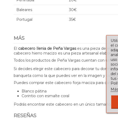
Península
20€
Baleares
30€
Portugal
35€
MÁS
Util
el 
El
cabecero Ilenia de Peña Vargas
es una pieza de estilo
adap
cabecero hierro macizo es una pieza artesanal elaborada 
anal
uso
Todos los productos de Peña Vargas cuentan con un sello 
soci
Si decides elegir este cabecero para decorar tu dormito
info
del
banqueta como la que puedes ver en la imagen y colocarl
tus
Puedes comprar este cabecero forja maciza para camas c
Pol
Más
Blanco pátina
Corintio con esmalte coral
Podrás encontrar este cabecero en un único tamaño, pen
RESEÑAS