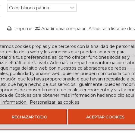
Imprimir
Añadir para comparar
Añadir a la lista de de
izamos cookies propias y de terceros con la finalidad de personali
contenido de la web y los anuncios que puedan aparecer para
 moderno con un cuidado diseño en líneas curvadas en las que dest
tarlo a tus preferencias, así como ofrecer funciones sociales y
en España por artesanos de la fragua.
izar el tráfico de la web. Además, compartimos información sobr
 que haga del sitio web con nuestros colaboradores de redes
distintivo en una de sus patas o laterales para que puedas compr
ales, publicidad y análisis web, quienes pueden combinarla con o
rio puedes decantarte por unas
rmación que les haya proporcionado o que hayan recopilado a par
mesitas de noche de madera
 uso que haya hecho de sus servicios. Igualmente, puedes modifi
a a los pies de la cama.
 opciones de consentimiento en cualquier momento y visitar nue
on colchón de 150 centímetros. Tienes disponibles estos dos a
ítica de Cookies para obtener más información haciendo clic
aquí
 información
Personalizar las cookies
RECHAZAR TODO
ACEPTAR COOKIES
sado para colchón de 150 cm. Perfecto para un dormitorio de m