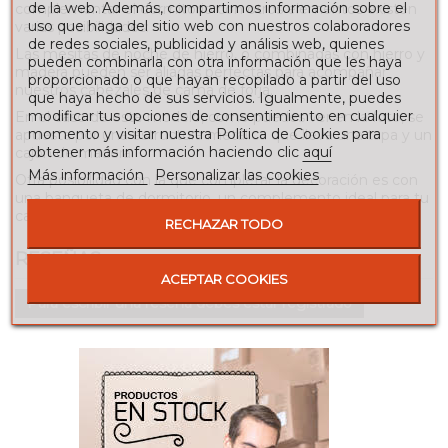
de la web. Además, compartimos información sobre el
complementar el dormitorio con otros elementos existen
uso que haga del sitio web con nuestros colaboradores
varias posibilidades:
de redes sociales, publicidad y análisis web, quienes
Las mesitas de noche de hierro, o combinadas con hierro y
pueden combinarla con otra información que les haya
madera pueden ser aliadas perfectas para acompañar
proporcionado o que hayan recopilado a partir del uso
nuestros cabezales de cama de forja.
que haya hecho de sus servicios. Igualmente, puedes
modificar tus opciones de consentimiento en cualquier
En el caso de este modelo, como puedes ver en la foto, se
momento y visitar nuestra Política de Cookies para
apuesta por una estructura metálica que lleva una tapa y un
obtener más información haciendo clic
aquí
cajón de madera.
Más información
Personalizar las cookies
Otra posibilidad con la que completar la decoración es con
una banqueta de dormitorio, un complemento ideal para tu
cabezal de forja.
RECHAZAR TODO
RESEÑAS
ACEPTAR COOKIES
Para escribir una reseña debes estar registrado