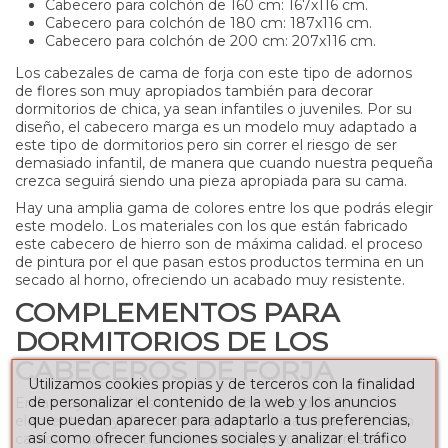
Cabecero para colchón de 160 cm: 167x116 cm.
Cabecero para colchón de 180 cm: 187x116 cm.
Cabecero para colchón de 200 cm: 207x116 cm.
Los cabezales de cama de forja con este tipo de adornos
de flores son muy apropiados también para decorar
dormitorios de chica, ya sean infantiles o juveniles. Por su
diseño, el cabecero marga es un modelo muy adaptado a
este tipo de dormitorios pero sin correr el riesgo de ser
demasiado infantil, de manera que cuando nuestra pequeña
crezca seguirá siendo una pieza apropiada para su cama.
Hay una amplia gama de colores entre los que podrás elegir
este modelo. Los materiales con los que están fabricado
este cabecero de hierro son de máxima calidad. el proceso
de pintura por el que pasan estos productos termina en un
secado al horno, ofreciendo un acabado muy resistente.
COMPLEMENTOS PARA
DORMITORIOS DE LOS
CABECEROS DE FORJA
Utilizamos cookies propias y de terceros con la finalidad
de personalizar el contenido de la web y los anuncios
En la mayoría de los casos, los cabeceros de forja son
que puedan aparecer para adaptarlo a tus preferencias,
elemento muy decorativos que combinan a la perfección
así como ofrecer funciones sociales y analizar el tráfico
casi con cualquier tipo de muebles, pero si quieres