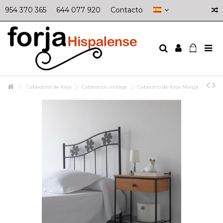
954 370 365
644 077 920
Contacto
Cabeceros de forja
Cabeceros vintage
Cabecero de forja Marga