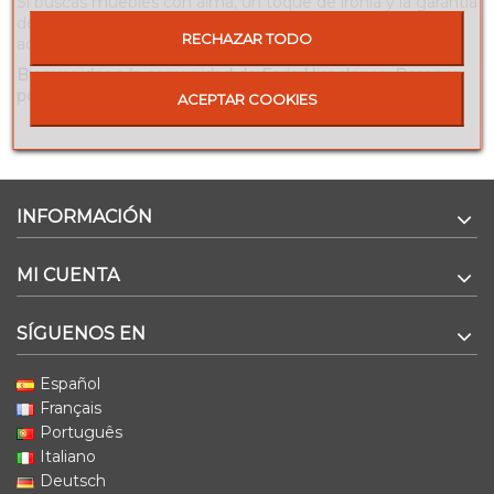
Si buscas muebles con alma, un toque de ironía y la garantía
de que sabemos lo que hacemos, estás en el lugar
RECHAZAR TODO
adecuado.
Bienvenidos a la comunidad de Forja Hispalense. Pasen y
pónganse cómodos (nuestras sillas aguantan lo que sea).
ACEPTAR COOKIES
INFORMACIÓN
MI CUENTA
SÍGUENOS EN
Español
Français
Português
Italiano
Deutsch