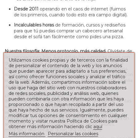
Desde 2011
operando en el caos de internet (fuimos
de los primeros, cuando todo esto era campo digital).
Incalculables horas
de formación, cursos y rediseños
para que tú puedas comprar un cabecero artesanal
desde el sofá tan fácilmente como pides una pizza.
Nuestra filosofía: Menos protocolo, más calidad.
Olvídate de
las corporaciones frías. Aquí detrás hay personas reales con
Utilizamos cookies propias y de terceros con la finalidad
gustos muy locos. Tan pronto nos obsesionamos con la
de personalizar el contenido de la web y los anuncios
frialdad rectilínea del
estilo Industrial
, como nos ponemos
que puedan aparecer para adaptarlo a tus preferencias,
románticos con el
Shabby Chic
o nos volvemos puristas con
así como ofrecer funciones sociales y analizar el tráfico
la
forja tradicional
de toda la vida (sí, la de la mesa de camilla
de la web. Además, compartimos información sobre el
de doble altura que sobrevive a generaciones).
uso que haga del sitio web con nuestros colaboradores
de redes sociales, publicidad y análisis web, quienes
¿Por qué elegirnos?
Porque nos importa más que tu
pueden combinarla con otra información que les haya
dormitorio quede espectacular a que las gráficas de ventas
proporcionado o que hayan recopilado a partir del uso
suban un 1%. Nuestra tienda en Sevilla es nuestro
que haya hecho de sus servicios. Igualmente, puedes
laboratorio y esta web es nuestro sueño tecnológico.
modificar tus opciones de consentimiento en cualquier
Queremos un comercio donde el trato humano no sea un
momento y visitar nuestra Política de Cookies para
algoritmo, sino una conversación real sobre colores,
obtener más información haciendo clic
aquí
medidas y diseños que duran una vida entera.
Más información
Personalizar las cookies