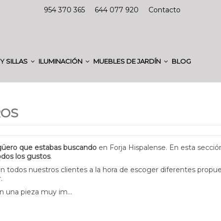
954 370 365
644 077 920
Contacto
Y SILLAS
ILUMINACIÓN
MUEBLES DE JARDÍN
BLOG
ROS
agüero que estabas buscando
en Forja Hispalense. En esta secció
odos los gustos
.
todos nuestros clientes a la hora de escoger diferentes propue
.
n una pieza muy im...