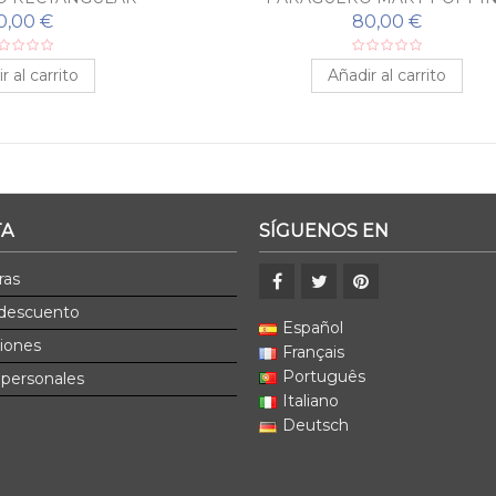
0,00 €
80,00 €
r al carrito
Añadir al carrito
TA
SÍGUENOS EN
ras
 descuento
Español
ciones
Français
Português
 personales
Italiano
Deutsch