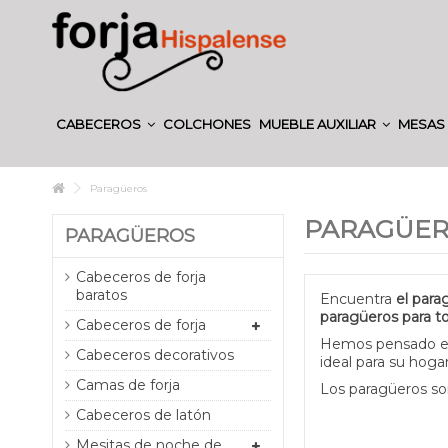
CABECEROS
COLCHONES
MUEBLE AUXILIAR
MESAS 
Paragüeros
PARAGÜE
PARAGÜEROS
Cabeceros de forja
baratos
Encuentra
el par
paragüeros para t
Cabeceros de forja
Hemos pensado en 
Cabeceros decorativos
ideal para su hogar
Camas de forja
Los paragüeros so
Cabeceros de latón
Mesitas de noche de