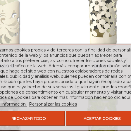
izamos cookies propias y de terceros con la finalidad de personali
contenido de la web y los anuncios que puedan aparecer para
ROS DE FORJA
PARAGÜEROS BARATOS
tarlo a tus preferencias, así como ofrecer funciones sociales y
izar el tráfico de la web. Además, compartimos información sobr
0,00 €
60,00 €
 que haga del sitio web con nuestros colaboradores de redes
ales, publicidad y análisis web, quienes pueden combinarla con o
r al carrito
Añadir al carrito
rmación que les haya proporcionado o que hayan recopilado a par
 uso que haya hecho de sus servicios. Igualmente, puedes modifi
 opciones de consentimiento en cualquier momento y visitar nue
ítica de Cookies para obtener más información haciendo clic
aquí
 información
Personalizar las cookies
RECHAZAR TODO
ACEPTAR COOKIES