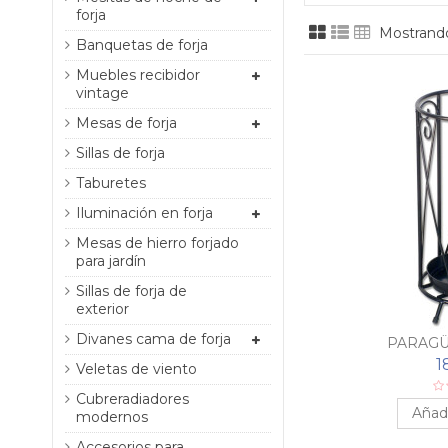
forja
Mostrando
Banquetas de forja
Muebles recibidor
vintage
Mesas de forja
Sillas de forja
Taburetes
Iluminación en forja
Mesas de hierro forjado
para jardín
Sillas de forja de
exterior
Divanes cama de forja
PARAG
1
Veletas de viento
Cubreradiadores
Añadi
modernos
Accesorios para