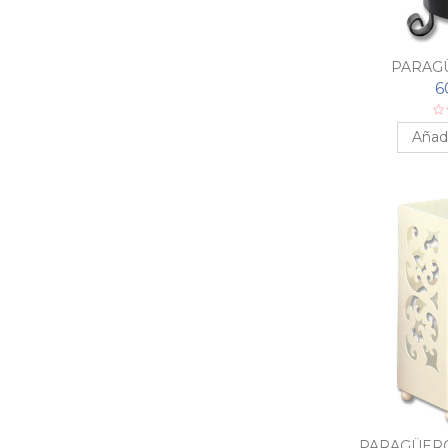
PARAG
6
Añadi
PARAGÜER