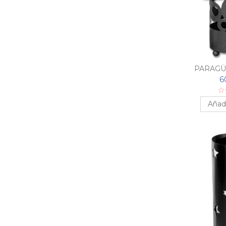
PARAGÜ
6
Añadi