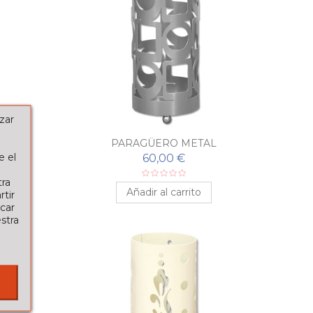
zar
PARAGÜERO METAL
e el
60,00 €
tra
Añadir al carrito
tir
car
stra