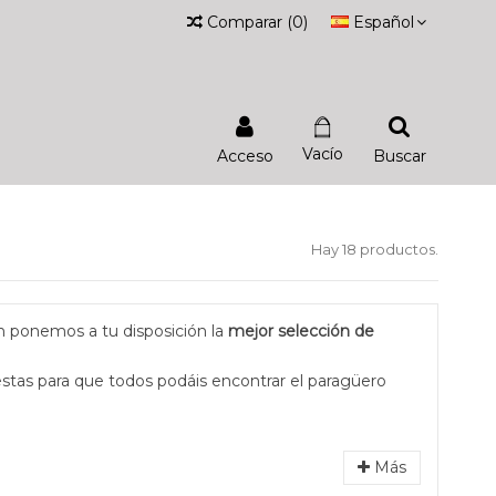
Comparar
(
0
)
Español
Vacío
Acceso
Buscar
Hay 18 productos.
n ponemos a tu disposición la
mejor selección de
stas para que todos podáis encontrar el paragüero
Más