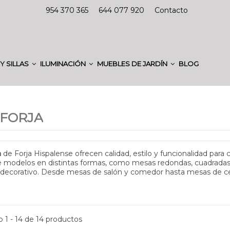
954 370 365
644 077 920
Contacto
Y SILLAS
ILUMINACIÓN
MUEBLES DE JARDÍN
BLOG
 FORJA
a
de Forja Hispalense ofrecen calidad, estilo y funcionalidad par
e modelos en distintas formas, como mesas redondas, cuadradas,
o decorativo. Desde mesas de salón y comedor hasta mesas de cen
 1 - 14 de 14 productos