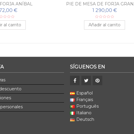
FORJA ANÍBAL
PIE DE MESA DE FORJA GRA
272,00 €
1 290,00 €
r al carrito
Añadir al carrito
TA
SÍGUENOS EN
ras
 descuento
Español
ciones
Français
Português
 personales
Italiano
Deutsch