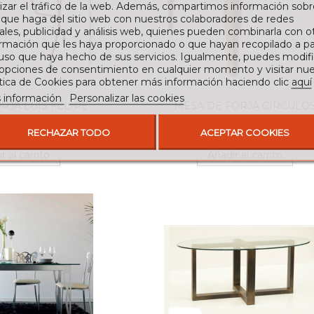
izar el tráfico de la web. Además, compartimos información sobr
 que haga del sitio web con nuestros colaboradores de redes
ales, publicidad y análisis web, quienes pueden combinarla con o
rmación que les haya proporcionado o que hayan recopilado a par
 uso que haya hecho de sus servicios. Igualmente, puedes modifi
 opciones de consentimiento en cualquier momento y visitar nue
ítica de Cookies para obtener más información haciendo clic
aquí
 información
Personalizar las cookies
RJA LUIS FELIPE
MESA DE FORJA CÍRCULO
5,00 €
340,00 €
RECHAZAR TODO
ACEPTAR COOKIES
r al carrito
Añadir al carrito