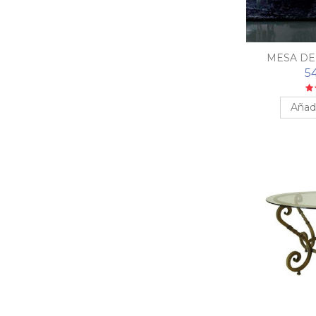
MESA DE
5
Añadi