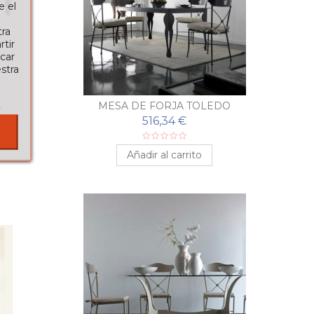
e el
tra
tir
car
stra
S
MESA DE FORJA TOLEDO
516,34 €
Añadir al carrito