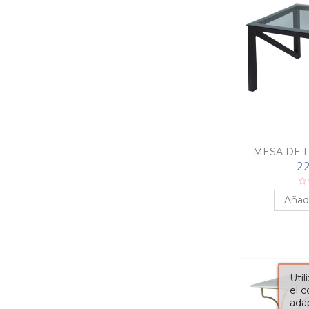
MESA DE 
22
Añadi
Util
el 
adap