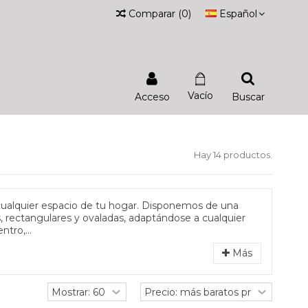
Comparar
(
0
)
Español
Vacío
Acceso
Buscar
Hay 14 productos.
a cualquier espacio de tu hogar. Disponemos de una
 rectangulares y ovaladas, adaptándose a cualquier
tro,...
Más