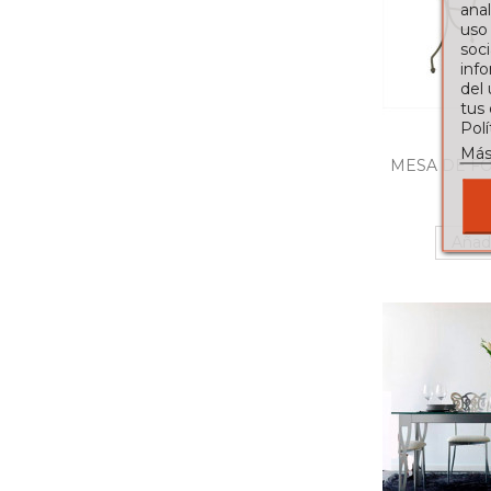
anal
uso
soci
info
del
tus
Pol
Más
MESA DE FO
28
Añadi