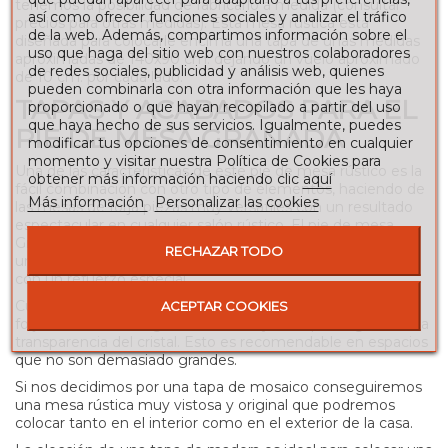
tenemos la posibilidad de fabricarlo a medida (consultar
así como ofrecer funciones sociales y analizar el tráfico
precios para otras medidas). Esta mesa rústica está
de la web. Además, compartimos información sobre el
diseñada para colocarle encima una tapa de unas medidas
uso que haga del sitio web con nuestros colaboradores
aproximadas de 140x90 cm. dejando un vuelo aproximado
de redes sociales, publicidad y análisis web, quienes
de 10 cm. por cada lado.
pueden combinarla con otra información que les haya
TAPAS Y ACABADOS PARA EL
proporcionado o que hayan recopilado a partir del uso
que haya hecho de sus servicios. Igualmente, puedes
PIE DE MESA GRANADA
modificar tus opciones de consentimiento en cualquier
momento y visitar nuestra Política de Cookies para
Una de las características de este pie de mesa rústico es la
obtener más información haciendo clic
aquí
fácil combinación con otro tipo de elementos, haciendo de
Más información
Personalizar las cookies
las mesas de forja piezas muy versátiles con un resultado
espectacular en cualquier salón rústico. El pie de mesa
Granada puede ir combinado con un sobre de cristal, con
RECHAZAR TODO
una tapa de mosaico, o con una tapa de madera maciza
con un refuerzo especial.
Cuando colocamos una tapa de cristal al pie de mesa de
ACEPTAR COOKIES
forja Granada conseguimos una mayor amplitud gracias a la
transparencia del cristal. Esto es recomendable en espacios
que no son demasiado grandes.
Si nos decidimos por una tapa de mosaico conseguiremos
una mesa rústica muy vistosa y original que podremos
colocar tanto en el interior como en el exterior de la casa.