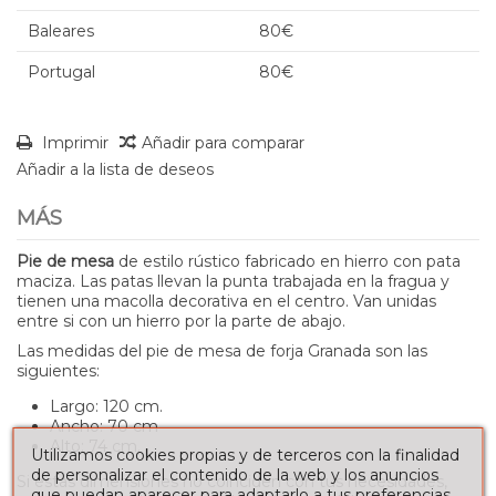
Baleares
80€
Portugal
80€
Imprimir
Añadir para comparar
Añadir a la lista de deseos
MÁS
Pie de mesa
de estilo rústico fabricado en hierro con pata
maciza. Las patas llevan la punta trabajada en la fragua y
tienen una macolla decorativa en el centro. Van unidas
entre si con un hierro por la parte de abajo.
Las medidas del pie de mesa de forja Granada son las
siguientes:
Largo: 120 cm.
Ancho: 70 cm
Alto: 74 cm.
Utilizamos cookies propias y de terceros con la finalidad
de personalizar el contenido de la web y los anuncios
Si estas dimensiones no coinciden con tus necesidades,
que puedan aparecer para adaptarlo a tus preferencias,