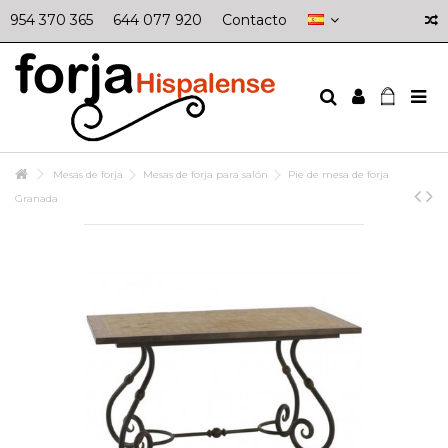
954 370 365
644 077 920
Contacto
Mesas de forja
Mesas de forja para salón
Pie de mesa de forja
Granada