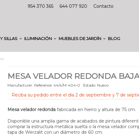
954 370 365
644 077 920
Contacto
Y SILLAS
ILUMINACIÓN
MUEBLES DE JARDÍN
BLOG
aja
MESA VELADOR REDONDA BAJ
Manufacturer:
Reference:
44/4/M-404-0
Estado:
Nuevo
Reciba su pedido entre el día 2 de septiembre y 7 de sept
Mesa velador redonda
fabricada en hierro y altura de 75 cm.
Disponible una amplia gama de acabados de pintura diferen
comprar la estructura metálica suelta o la mesa velador comp
tapa de Werzalit con un diámetro de 60 cm.