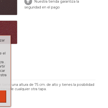
Nuestra tienda garantiza la
seguridad en el pago
zar
e el
tra
seos
tir
car
stra
tiene una altura de 75 cm. de alto y tienes la posibilidad
aptarle cualquier otra tapa.