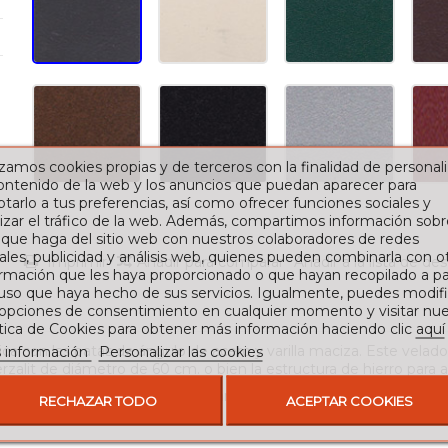
izamos cookies propias y de terceros con la finalidad de personali
contenido de la web y los anuncios que puedan aparecer para
tarlo a tus preferencias, así como ofrecer funciones sociales y
izar el tráfico de la web. Además, compartimos información sobr
 que haga del sitio web con nuestros colaboradores de redes
ales, publicidad y análisis web, quienes pueden combinarla con o
Imprimir
Añadir para comparar
Añadir a la lista de de
rmación que les haya proporcionado o que hayan recopilado a par
 uso que haya hecho de sus servicios. Igualmente, puedes modifi
 opciones de consentimiento en cualquier momento y visitar nue
ítica de Cookies para obtener más información haciendo clic
aquí
a con las patas de ángulo de acero y varilla maciza. Este velador 
 información
Personalizar las cookies
alit de diámetro de 60 cm. o bien la estructura de hierro para ad
pintura especial más resistente para la intemperie.
RECHAZAR TODO
ACEPTAR COOKIES