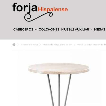
CABECEROS
COLCHONES
MUEBLE AUXILIAR
MESAS 
Mesas de forja
Mesas de forja para salón
Mesa velador Redonda B