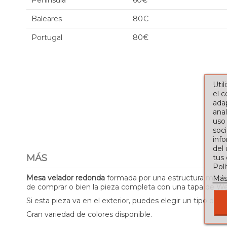
Península
60€
Baleares
80€
Portugal
80€
Util
el 
adap
anal
uso
soci
info
del
MÁS
tus
Pol
Mesa velador redonda
formada por una estructura metálic
Más
de comprar o bien la pieza completa con una tapa de Werz
Si esta pieza va en el exterior, puedes elegir un tipo de 
Gran variedad de colores disponible.