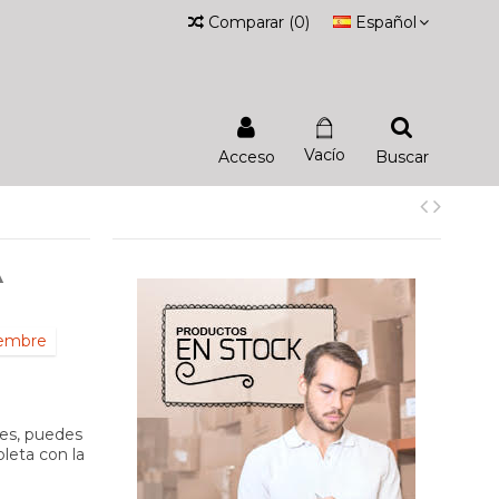
Comparar
(
0
)
Español
Vacío
Acceso
Buscar
A
iembre
tes, puedes
leta con la