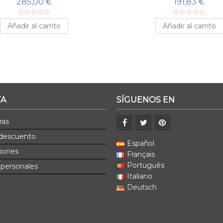
285,00 €
191,83 €
Añadir al carrito
Añadir al carrito
TA
SÍGUENOS EN
ras
 descuento
Español
ciones
Français
Português
 personales
Italiano
Deutsch