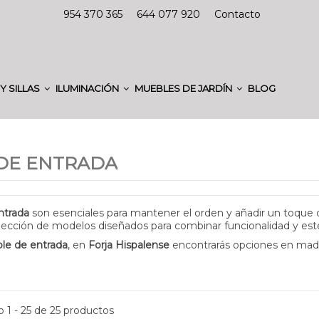
954 370 365
644 077 920
Contacto
Y SILLAS
ILUMINACIÓN
MUEBLES DE JARDÍN
BLOG
DE ENTRADA
ntrada
son esenciales para mantener el orden y añadir un toque d
lección de modelos diseñados para combinar funcionalidad y esté
le de entrada
, en
Forja Hispalense
encontrarás opciones en mader
 1 - 25 de 25 productos