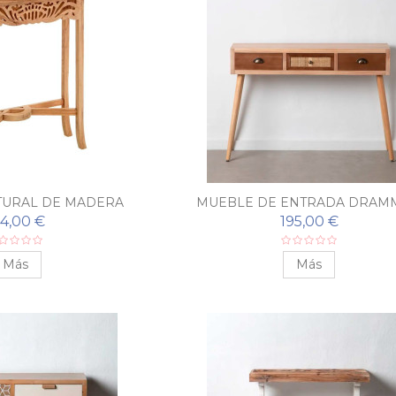
TURAL DE MADERA
MUEBLE DE ENTRADA DRAM
TALAJE
94,00 €
195,00 €
Más
Más