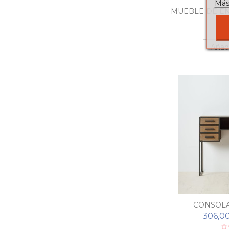
Más
MUEBLE DE E
27
Añadi
CONSOL
306,0