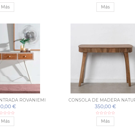
Más
Más
NTRADA ROVANIEMI
CONSOLA DE MADERA NATU
LONDRES
0,00 €
350,00 €
Más
Más