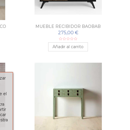
ICO
MUEBLE RECIBIDOR BAOBAB
275,00 €
Añadir al carrito
zar
e el
tra
tir
car
stra