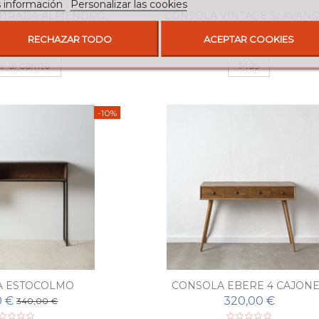
 información
Personalizar las cookies
NTRADA ALMENDRO
CONSOLA VINTAGE SLAVAN
7,00 €
280,00 €
RECHAZAR TODO
ACEPTAR COOKIES
r al carrito
Más
-10%
A ESTOCOLMO
CONSOLA EBERE 4 CAJON
0 €
320,00 €
340,00 €