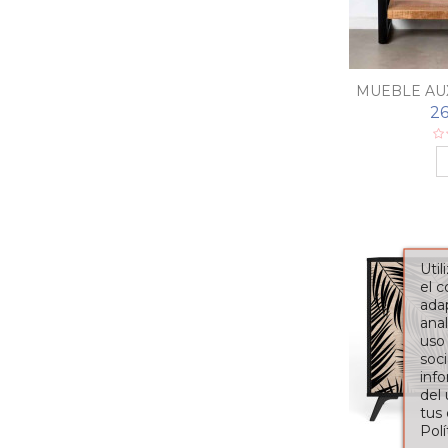
MUEBLE AU
26
Util
el 
adap
anal
uso
soci
info
del
tus
Pol