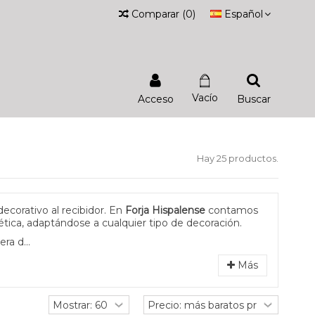
Comparar
(
0
)
Español
Vacío
Acceso
Buscar
Hay 25 productos.
ecorativo al recibidor. En
Forja Hispalense
contamos
tica, adaptándose a cualquier tipo de decoración.
a d...
Más