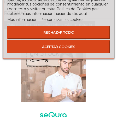
Las patas requieren de montaje.
modificar tus opciones de consentimiento en cualquier
momento y visitar nuestra Política de Cookies para
RESEÑAS
obtener más información haciendo clic
aquí
Más información
Personalizar las cookies
Para escribir una reseña debes estar registrado
RECHAZAR TODO
ACEPTAR COOKIES