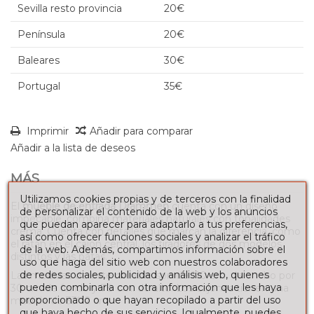
Sevilla resto provincia
20€
Península
20€
Baleares
30€
Portugal
35€
Imprimir
Añadir para comparar
Añadir a la lista de deseos
MÁS
Utilizamos cookies propias y de terceros con la finalidad
El
mueble de entrada Drammen
cuenta con un diseño
de personalizar el contenido de la web y los anuncios
impecable, combina materiales naturales con tonalidades
que puedan aparecer para adaptarlo a tus preferencias,
crema. Cuenta con detalles que marcan la diferencia, como
así como ofrecer funciones sociales y analizar el tráfico
el ratán en el cajón central, los tiradores de dos modelos
de la web. Además, compartimos información sobre el
distintos y las patas.
uso que haga del sitio web con nuestros colaboradores
de redes sociales, publicidad y análisis web, quienes
Las medidas de este mueble son de 110 cm. de ancho por
pueden combinarla con otra información que les haya
30 cm de fondo y 78 cm. de alto. Los cajones tienen una
proporcionado o que hayan recopilado a partir del uso
medida de 33*12 cm.
que haya hecho de sus servicios. Igualmente, puedes