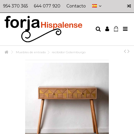
954 370 365
644 077 920
Contacto
Muebles de entrada
recibidor Gotemburgo