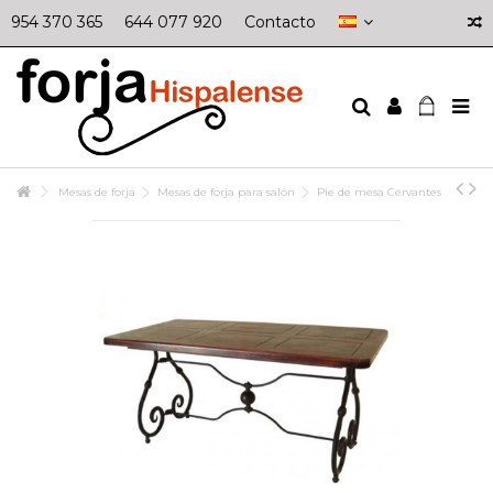
954 370 365
644 077 920
Contacto
Mesas de forja
Mesas de forja para salón
Pie de mesa Cervantes