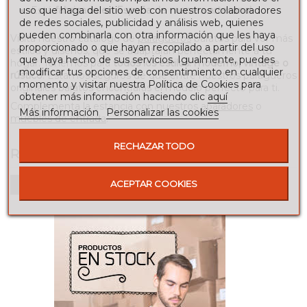
Está
fabricado en España de manera artesanal
.
uso que haga del sitio web con nuestros colaboradores
de redes sociales, publicidad y análisis web, quienes
pueden combinarla con otra información que les haya
Visita nuestro catálogo de
paragüeros
baratos para ver más
proporcionado o que hayan recopilado a partir del uso
estilos y diseños, que se adaptarán perfectamente a tu
que haya hecho de sus servicios. Igualmente, puedes
hogar. Tenemos para
todos los estilos: moderno, vintage o
modificar tus opciones de consentimiento en cualquier
rústico
. Estamos seguros de que entre nuestros paragüeros
momento y visitar nuestra Política de Cookies para
originales baratos encontrarás el modelo perfecto para ti.
obtener más información haciendo clic
aquí
Complementa la estancia con nuestros
aparadores
o
Más información
Personalizar las cookies
muebles de entrada
.
RECHAZAR TODO
RESEÑAS
Para escribir una reseña debes estar registrado
ACEPTAR COOKIES