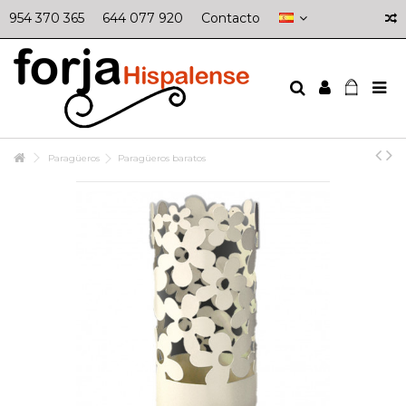
954 370 365
644 077 920
Contacto
Paragüeros
Paragüeros baratos