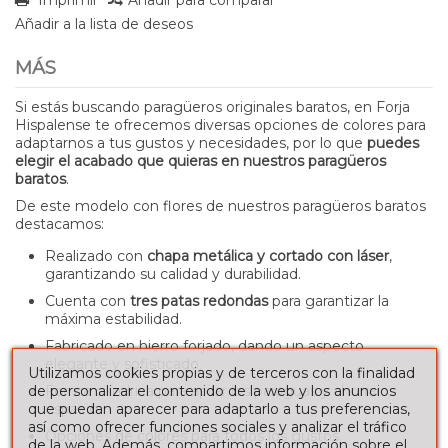
Añadir a la lista de deseos
MÁS
Si estás buscando paragüeros originales baratos, en Forja
Hispalense te ofrecemos diversas opciones de colores para
adaptarnos a tus gustos y necesidades, por lo que
puedes
elegir el acabado que quieras en nuestros paragüeros
baratos
.
De este modelo con flores de nuestros paragüeros baratos
destacamos:
Realizado con
chapa metálica y cortado con láser
,
garantizando su calidad y durabilidad.
Cuenta con
tres patas redondas
para garantizar la
máxima estabilidad.
Fabricado en hierro forjado, dando un aspecto
elegante y sofisticado.
Utilizamos cookies propias y de terceros con la finalidad
Forma cilíndrica para apilar los paraguas y ahorrar
de personalizar el contenido de la web y los anuncios
espacio.
que puedan aparecer para adaptarlo a tus preferencias,
así como ofrecer funciones sociales y analizar el tráfico
Opciones de colores para todos los gustos.
de la web. Además, compartimos información sobre el