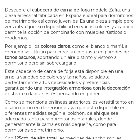
Descubre el
cabecero de cama de forja
modelo Zafra, una
pieza artesanal fabricada en España e ideal para dormitorios
de matrimonio así como juveniles. Es una pieza simple pero
versátil ya que, su disponibilidad en varios colores y acabado
permite la opción de combinarlo con muebles rústicos o
modernos.
Por ejemplo, los
colores claros
, como el blanco o marfil, a
menudo se utilizan para crear un contraste en paredes de
tonos oscuros
, aportando un aire distinto y vistoso al
dormitorio pero sin sobrecargarlo.
Este cabecero de cama de forja está disponible en una
amplia variedad de colores y tamaños, se adapta
perfectamente a tus necesidades y preferencias,
garantizando una
integración armoniosa con la decoración
existente o la que estés pensando en poner.
Como se menciona en líneas anteriores, es versátil tanto en
diseño como en dimensiones, ya que está disponible en
diferentes medidas según el colchón, de ahí que sea
adecuado tanto para dormitorios infantiles, donde
generalmente la cama es más pequeña, como para
dormitorios de matrimonio.
Con
125cm. de alto total
, las medidas de ancho son las