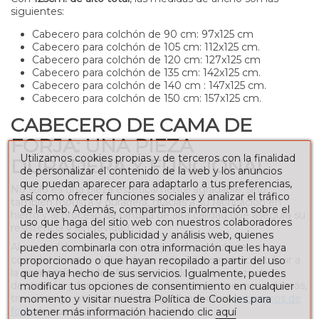
siguientes:
Cabecero para colchón de 90 cm: 97x125 cm
Cabecero para colchón de 105 cm: 112x125 cm.
Cabecero para colchón de 120 cm: 127x125 cm
Cabecero para colchón de 135 cm: 142x125 cm.
Cabecero para colchón de 140 cm : 147x125 cm.
Cabecero para colchón de 150 cm: 157x125 cm.
CABECERO DE CAMA DE
FORJA: UNA PIEZA
Utilizamos cookies propias y de terceros con la finalidad
DURADERA Y FUNCIONAL
de personalizar el contenido de la web y los anuncios
que puedan aparecer para adaptarlo a tus preferencias,
No solo es una pieza estéticamente agradable, sino
así como ofrecer funciones sociales y analizar el tráfico
también robusta y duradera, gracias a su fabricación en
de la web. Además, compartimos información sobre el
hierro y al proceso de pintura de alta calidad que asegura su
uso que haga del sitio web con nuestros colaboradores
resistencia y longevidad.
de redes sociales, publicidad y análisis web, quienes
Al ser de fabricación artesanal y poder reciclarse
pueden combinarla con otra información que les haya
completamente al final de su vida útil, permite contribuir a
proporcionado o que hayan recopilado a partir del uso
la
economía circular.
Así que no solo es una pieza de
que haya hecho de sus servicios. Igualmente, puedes
decoración y funcional para un dormitorio sino que, además,
modificar tus opciones de consentimiento en cualquier
trae consigo otros beneficios igual que otros
cabeceros de
momento y visitar nuestra Política de Cookies para
forja
de nuestro catálogo.
obtener más información haciendo clic
aquí