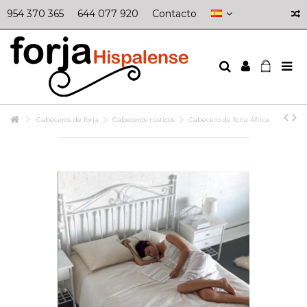
954 370 365
644 077 920
Contacto
Cabeceros de forja
Cabeceros rústicos
Cabecero de forja África