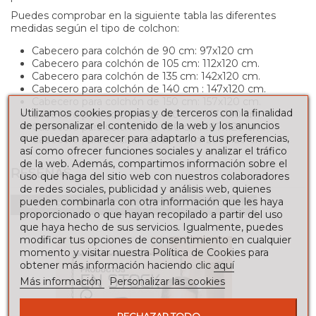
Puedes comprobar en la siguiente tabla las diferentes
medidas según el tipo de colchon:
Cabecero para colchón de 90 cm: 97x120 cm
Cabecero para colchón de 105 cm: 112x120 cm.
Cabecero para colchón de 135 cm: 142x120 cm.
Cabecero para colchón de 140 cm : 147x120 cm.
Cabecero para colchón de 150 cm: 157x120 cm.
Utilizamos cookies propias y de terceros con la finalidad
Cabecero para colchón de 160 cm: 167x120 cm.
de personalizar el contenido de la web y los anuncios
Cabecero para colchón de 180 cm: 187x120 cm.
que puedan aparecer para adaptarlo a tus preferencias,
Cabecero para colchón de 200 cm: 207x120 cm.
así como ofrecer funciones sociales y analizar el tráfico
de la web. Además, compartimos información sobre el
RESEÑAS
uso que haga del sitio web con nuestros colaboradores
de redes sociales, publicidad y análisis web, quienes
pueden combinarla con otra información que les haya
Para escribir una reseña debes estar registrado
proporcionado o que hayan recopilado a partir del uso
que haya hecho de sus servicios. Igualmente, puedes
modificar tus opciones de consentimiento en cualquier
momento y visitar nuestra Política de Cookies para
obtener más información haciendo clic
aquí
Más información
Personalizar las cookies
RECHAZAR TODO