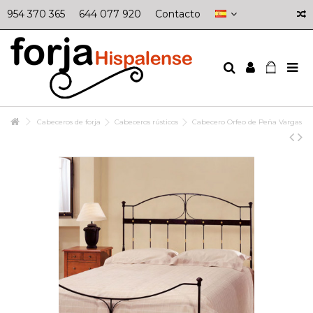
954 370 365
644 077 920
Contacto
Cabeceros de forja
Cabeceros rústicos
Cabecero Orfeo de Peña Vargas