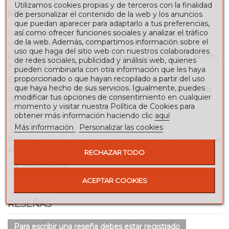
Utilizamos cookies propias y de terceros con la finalidad
MÁS
de personalizar el contenido de la web y los anuncios
que puedan aparecer para adaptarlo a tus preferencias,
así como ofrecer funciones sociales y analizar el tráfico
El Cabecero Orfeo de Peña Vargas ha sido fabricado con
de la web. Además, compartimos información sobre el
una estructura de hierro forjado y detalles de latón.
uso que haga del sitio web con nuestros colaboradores
Lo que más destaca de este cabecero es su diseño sencillo
de redes sociales, publicidad y análisis web, quienes
y elegante con un marcado aire rústico.
pueden combinarla con otra información que les haya
proporcionado o que hayan recopilado a partir del uso
Esta pieza ha sido pensada para un dormitorio de
que haya hecho de sus servicios. Igualmente, puedes
matrimonio por lo que está disponible en dos medidas de
modificar tus opciones de consentimiento en cualquier
colchón diferentes. Son las siguientes:
momento y visitar nuestra Política de Cookies para
135 cm
obtener más información haciendo clic
aquí
150 cm
Más información
Personalizar las cookies
Podrás escoger entre dos acabados de color diferentes para
este cabecero:
RECHAZAR TODO
Forja natural
Blanco pátina
ACEPTAR COOKIES
RESEÑAS
Para escribir una reseña debes estar registrado