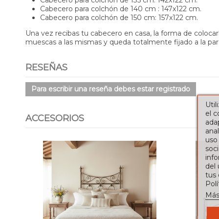
Cabecero para colchón de 135 cm: 142x122 cm.
Cabecero para colchón de 140 cm : 147x122 cm.
Cabecero para colchón de 150 cm: 157x122 cm.
Una vez recibas tu cabecero en casa, la forma de colocarl
muescas a las mismas y queda totalmente fijado a la par
RESEÑAS
Para escribir una reseña debes estar registrado
Util
el 
ACCESORIOS
adap
anal
uso
soci
info
del
tus
Pol
Más