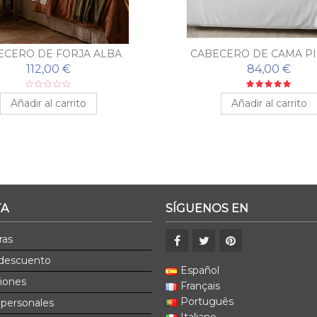
ECERO DE FORJA ALBA
CABECERO DE CAMA P
112,00 €
84,00 €
Añadir al carrito
Añadir al carrito
TA
SÍGUENOS EN
ras
 descuento
Español
ciones
Français
Português
 personales