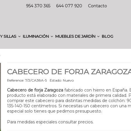
954 370 365
644 077 920
Contacto
Y SILLAS
ILUMINACIÓN
MUEBLES DE JARDÍN
BLOG
a
CABECERO DE FORJA ZARAGOZ
Reference:
7/3/CA38A-5
Estado:
Nuevo
Cabecero de forja Zaragoza
fabricado con hierro en España. 
producto está elaborado con materiales de primera calidad.
comprar este cabecero para distintas medidas de colchón: 9
135-140-150 centímetros. Si necesitas un cabecero con una 
especial solo tienes que pedirnos presupuesto.
Para medidas especiales consultar precios.