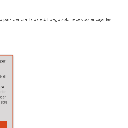
 para perforar la pared. Luego solo necesitas encajar las
zar
e el
tra
tir
car
stra