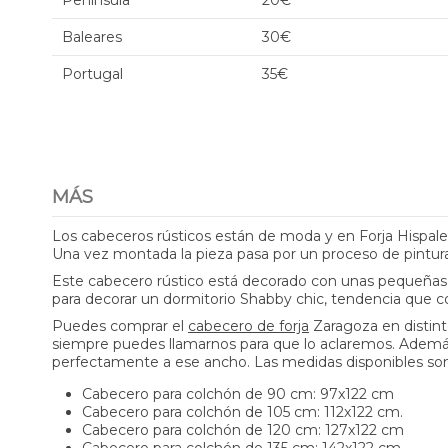
Península
20€
Baleares
30€
Portugal
35€
MÁS
Los cabeceros rústicos están de moda y en Forja Hispale
Una vez montada la pieza pasa por un proceso de pintura
Este cabecero rústico está decorado con unas pequeñas m
para decorar un dormitorio Shabby chic, tendencia que 
Puedes comprar el
cabecero de forja
Zaragoza en distint
siempre puedes llamarnos para que lo aclaremos. Además d
perfectamente a ese ancho. Las medidas disponibles son
Cabecero para colchón de 90 cm: 97x122 cm
Cabecero para colchón de 105 cm: 112x122 cm.
Cabecero para colchón de 120 cm: 127x122 cm