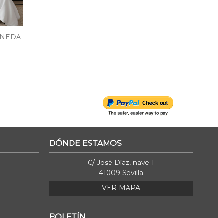
INEDA
DÓNDE ESTAMOS
C/ José Díaz, nave 1
41009 Sevilla
VER MAPA
BOLETÍN