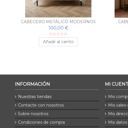
CABECERO METÁLICO MODERNOS
CAB
100,00 €
Añadir al carrito
INFORMACIÓN
MI CUEN
Nuestras tiendas
Mis comp
Contacte con nosotros
Mis vales
Sobre nosotros
Mis direc
Condiciones de compra
Mis datos