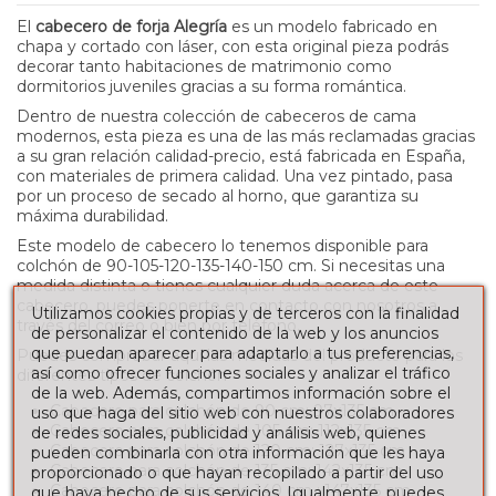
El
cabecero de forja Alegría
es un modelo fabricado en
chapa y cortado con láser, con esta original pieza podrás
decorar tanto habitaciones de matrimonio como
dormitorios juveniles gracias a su forma romántica.
Dentro de nuestra colección de cabeceros de cama
modernos, esta pieza es una de las más reclamadas gracias
a su gran relación calidad-precio, está fabricada en España,
con materiales de primera calidad. Una vez pintado, pasa
por un proceso de secado al horno, que garantiza su
máxima durabilidad.
Este modelo de cabecero lo tenemos disponible para
colchón de
90-105-120-135-140-150
cm. Si necesitas una
medida distinta o tienes cualquier duda acerca de este
cabecero, puedes ponerte en contacto con nosotros a
Utilizamos cookies propias y de terceros con la finalidad
través del correo o bien por teléfono.
de personalizar el contenido de la web y los anuncios
que puedan aparecer para adaptarlo a tus preferencias,
Puedes comprobar aquí las medidas del producto para los
así como ofrecer funciones sociales y analizar el tráfico
diferentes tipos de colchón
de la web. Además, compartimos información sobre el
Cabecero para colchón de 90 cm: 97x135 cm
uso que haga del sitio web con nuestros colaboradores
Cabecero para colchón de 105 cm: 112x135 cm.
de redes sociales, publicidad y análisis web, quienes
Cabecero para colchón de 120 cm: 127x135 cm
pueden combinarla con otra información que les haya
Cabecero para colchón de 135 cm: 142x135 cm.
proporcionado o que hayan recopilado a partir del uso
Cabecero para colchón de 140 cm : 147x135 cm.
que haya hecho de sus servicios. Igualmente, puedes