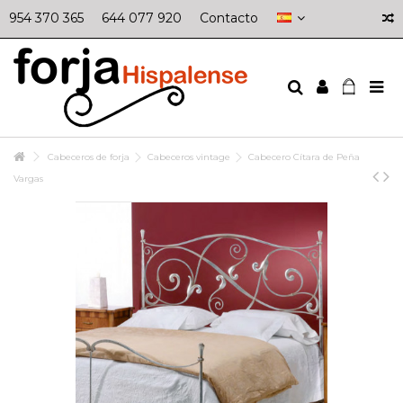
954 370 365
644 077 920
Contacto
Cabeceros de forja
Cabeceros vintage
Cabecero Cítara de Peña
Vargas