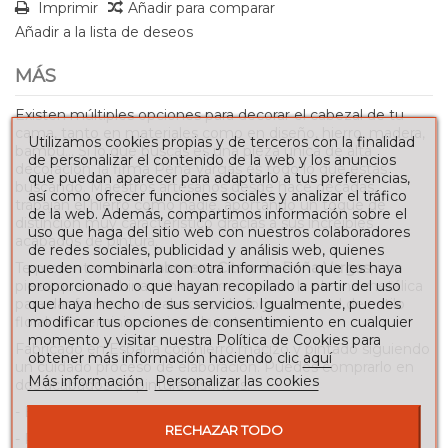
Imprimir
Añadir para comparar
Añadir a la lista de deseos
MÁS
Existen múltiples opciones para decorar el cabezal de tu
cama, tanto en materiales como en diseño, hierro, madera,
Utilizamos cookies propias y de terceros con la finalidad
bambú... Si lo que buscas es una pieza única de alta
de personalizar el contenido de la web y los anuncios
decoración, la firma Peña Vargas es todo lo que estás
que puedan aparecer para adaptarlo a tus preferencias,
buscando. Maestros artesanos desde hace décadas,
así como ofrecer funciones sociales y analizar el tráfico
trabajan el hierro como nadie, aportando un toque de
de la web. Además, compartimos información sobre el
distinción muy característico gracias a sus increíbles
uso que haga del sitio web con nuestros colaboradores
acabados de pintura.
de redes sociales, publicidad y análisis web, quienes
Te presentamos el
cabecero Cítara de Peña Vargas
, una
pueden combinarla con otra información que les haya
pieza que combina el hierro macizo con la pletina metálica
proporcionado o que hayan recopilado a partir del uso
para dar forma a un cabecero de forja artesanal de estilo
que haya hecho de sus servicios. Igualmente, puedes
floral con reminiscencias a la naturaleza.
modificar tus opciones de consentimiento en cualquier
momento y visitar nuestra Política de Cookies para
Fabricado en España con hierro macizo y pintado siguiendo
obtener más información haciendo clic
aquí
un cuidado proceso de elaboración. Puedes comprarlo en
Más información
Personalizar las cookies
dos acabados de pintura distintos:
- Blanco pátina.
RECHAZAR TODO
- Pan de plata