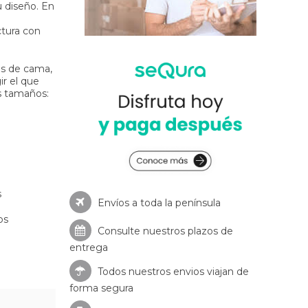
u diseño. En
ctura con
os de cama,
r el que
es tamaños:
s
Envíos a toda la península
os
Consulte nuestros
plazos de
entrega
Todos nuestros envios viajan de
forma segura