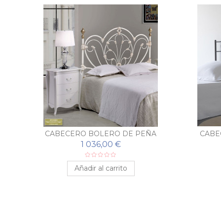
A
CABECERO BOLERO DE PEÑA
CABE
VARGAS
1 036,00 €
Añadir al carrito