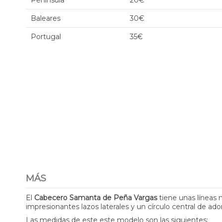
Península
20€
Baleares
30€
Portugal
35€
MÁS
El
Cabecero Samanta de Peña Vargas
tiene unas líneas 
impresionantes lazos laterales y un círculo central de ado
Las medidas de este este modelo son las siguientes: