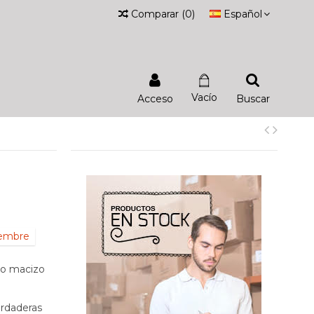
Comparar
(
0
)
Español
Vacío
Acceso
Buscar
iembre
ro macizo
erdaderas