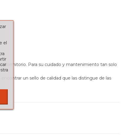
zar
e el
tra
tir
car
tu dormitorio. Para su cuidado y mantenimiento tan solo
stra
ncontrar un sello de calidad que las distingue de las