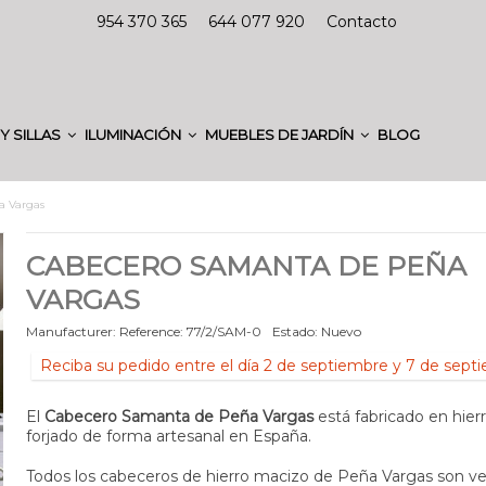
954 370 365
644 077 920
Contacto
Y SILLAS
ILUMINACIÓN
MUEBLES DE JARDÍN
BLOG
a Vargas
CABECERO SAMANTA DE PEÑA
VARGAS
Manufacturer:
Reference:
77/2/SAM-0
Estado:
Nuevo
Reciba su pedido entre el día 2 de septiembre y 7 de sept
El
Cabecero Samanta de Peña Vargas
está fabricado en hier
forjado de forma artesanal en España.
Todos los cabeceros de hierro macizo de Peña Vargas son v