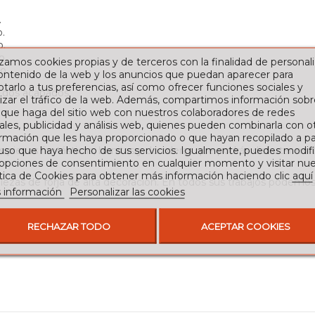
.
.
o.
o.
izamos cookies propias y de terceros con la finalidad de personali
o.
contenido de la web y los anuncios que puedan aparecer para
tarlo a tus preferencias, así como ofrecer funciones sociales y
 dos acabados:
izar el tráfico de la web. Además, compartimos información sobr
 que haga del sitio web con nuestros colaboradores de redes
ales, publicidad y análisis web, quienes pueden combinarla con o
rmación que les haya proporcionado o que hayan recopilado a par
 uso que haya hecho de sus servicios. Igualmente, puedes modifi
piezas fantásticas, bonitas y duraderas que podrás disfrutar en 
 opciones de consentimiento en cualquier momento y visitar nue
ítica de Cookies para obtener más información haciendo clic
aquí
zas de forja de alta decoración. En todos sus trabajos podemos e
 información
Personalizar las cookies
RECHAZAR TODO
ACEPTAR COOKIES