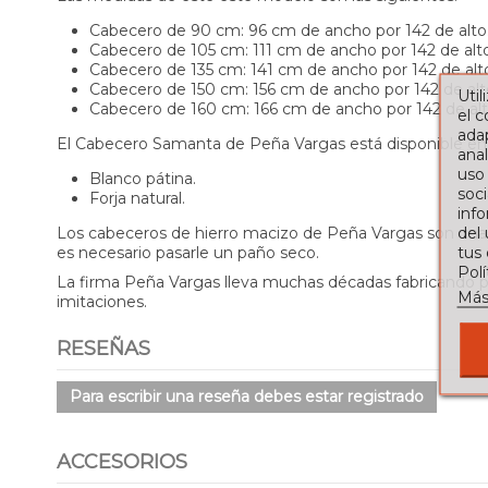
Cabecero de 90 cm: 96 cm de ancho por 142 de alto
Cabecero de 105 cm: 111 cm de ancho por 142 de alto
Cabecero de 135 cm: 141 cm de ancho por 142 de alt
Cabecero de 150 cm: 156 cm de ancho por 142 de alt
Util
Cabecero de 160 cm: 166 cm de ancho por 142 de alt
el 
adap
El Cabecero Samanta de Peña Vargas está disponible en
anal
uso
Blanco pátina.
soci
Forja natural.
info
del
Los cabeceros de hierro macizo de Peña Vargas son unas 
tus
es necesario pasarle un paño seco.
Pol
La firma Peña Vargas lleva muchas décadas fabricando pie
Más
imitaciones.
RESEÑAS
Para escribir una reseña debes estar registrado
ACCESORIOS