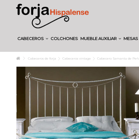
CABECEROS
COLCHONES
MUEBLE AUXILIAR
MESAS 
Cabeceros de forja
Cabeceros vintage
Cabecero Samanta de Peñ