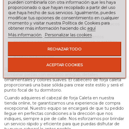
ambiente acogedor.
pueden combinarla con otra información que les haya
proporcionado o que hayan recopilado a partir del uso
Ropa de cama con patrones clásicos: Opta por
que haya hecho de sus servicios. Igualmente, puedes
sábanas, fundas de almohada y colchas con
modificar tus opciones de consentimiento en cualquier
estampados vintage, como flores pequeñas, rayas
momento y visitar nuestra Política de Cookies para
finas o motivos geométricos. Estos patrones clásicos
obtener más información haciendo clic
aquí
complementarán el estilo del cabecero.
Más información
Personalizar las cookies
Decoración de pared retro: Añade elementos
decorativos en las paredes que refuercen la estética
vintage, como espejos con marcos ornamentados,
RECHAZAR TODO
cuadros con ilustraciones antiguas o tapices con
diseños tradicionales.
ACEPTAR COOKIES
Recuerda que la clave para lograr un ambiente vintage es
combinar piezas con encanto antiguo, detalles
ornamentales y colores suaves. El cabecero de forja caleta
proporcionará una base sólida para crear este estilo y será el
punto focal de tu dormitorio.
Cuando adquieres el cabezal de forja Caleta en nuestra
tienda online, te garantizamos una experiencia de compra
excepcional. Nuestro equipo se encargará de que tu pedido
llegue en perfectas condiciones a la dirección que nos
indiques, siempre a pie de calle. Nos esforzamos por brindar
un servicio rápido y eficiente para que puedas disfrutar de
tu nuevo cabezal lo antes posible.