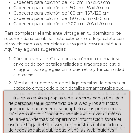
Cabecero para colchón de 140 cm: 147x120 cm.
Cabecero para colchón de 150 cm: 157x120 cm.
Cabecero para colchón de 160 cm: 167x120 cm.
Cabecero para colchón de 180 cm: 187x120 cm.
Cabecero para colchón de 200 cm: 207x120 cm.
Para completar el ambiente vintage en tu dormitorio, te
recomendaría combinar este cabecero de forja caleta con
otros elementos y muebles que sigan la misma estética.
Aquí hay algunas sugerencias:
Cómoda vintage: Opta por una cómoda de madera
envejecida con detalles tallados o tiradores de estilo
antiguo. Esto agregará un toque retro y funcionalidad
al espacio.
Mesitas de noche vintage: Elige mesitas de noche con
acabado envejecido o con detalles ornamentales que
complementen el diseño del cabecero. Puedes buscar
Utilizamos cookies propias y de terceros con la finalidad
modelos con cajones para aprovechar el espacio de
de personalizar el contenido de la web y los anuncios
almacenamiento.
que puedan aparecer para adaptarlo a tus preferencias,
Lámparas de mesa retro: Agrega lámparas de mesa
así como ofrecer funciones sociales y analizar el tráfico
con pantallas de estilo vintage, como aquellas con
de la web. Además, compartimos información sobre el
bases de cerámica o de metal envejecido. Estas
uso que haga del sitio web con nuestros colaboradores
lámparas brindarán una iluminación suave y crearán un
de redes sociales, publicidad y análisis web, quienes