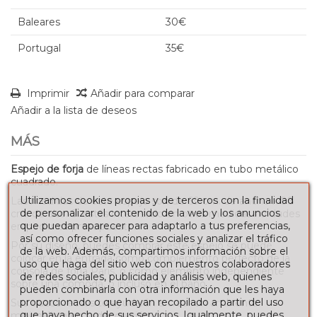
Baleares
30€
Portugal
35€
Imprimir
Añadir para comparar
Añadir a la lista de deseos
MÁS
Espejo de forja
de líneas rectas fabricado en tubo metálico
cuadrado.
Utilizamos cookies propias y de terceros con la finalidad
Las medidas de este espejo son de 69 cm. de ancho x 88
de personalizar el contenido de la web y los anuncios
cm. de alto. Si estás interesado en otras medidas no dudes
que puedan aparecer para adaptarlo a tus preferencias,
en pedirnos presupuesto.
así como ofrecer funciones sociales y analizar el tráfico
Por su diseño, puedes comprar este espejo se puede
de la web. Además, compartimos información sobre el
colocar en la entrada como complemento perfecto de la
uso que haga del sitio web con nuestros colaboradores
consola de forja París, o como elemento independiente
de redes sociales, publicidad y análisis web, quienes
sobre una cómoda, o incluso en el baño.
pueden combinarla con otra información que les haya
proporcionado o que hayan recopilado a partir del uso
Sus trazos rectos te ayudarán a crear un ambiente
que haya hecho de sus servicios. Igualmente, puedes
minimalista en la decoración.