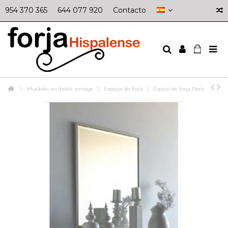
954 370 365
644 077 920
Contacto
Muebles recibidor vintage
Espejos de forja
Espejo de forja París