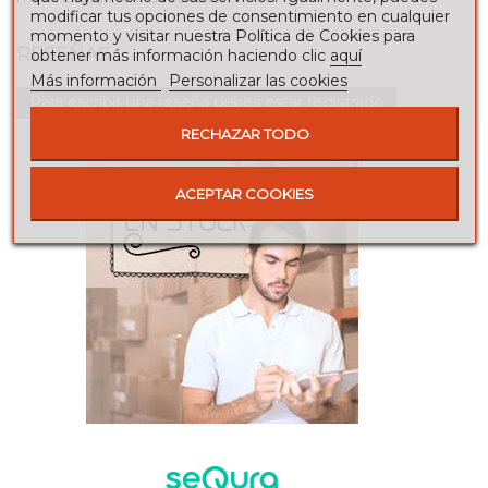
modificar tus opciones de consentimiento en cualquier
momento y visitar nuestra Política de Cookies para
RESEÑAS
obtener más información haciendo clic
aquí
Más información
Personalizar las cookies
Para escribir una reseña debes estar registrado
RECHAZAR TODO
ACEPTAR COOKIES