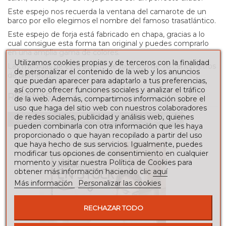
Este espejo nos recuerda la ventana del camarote de un
barco por ello elegimos el nombre del famoso
trasatlántico.
Este espejo de forja está fabricado en chapa, gracias a lo
cual consigue esta forma tan original y puedes comprarlo
en una amplia gama de colores.
Utilizamos cookies propias y de terceros con la finalidad
Las medidas de este espejo de forja son de 76 centímetros
de personalizar el contenido de la web y los anuncios
de diámetro.
que puedan aparecer para adaptarlo a tus preferencias,
así como ofrecer funciones sociales y analizar el tráfico
RESEÑAS
de la web. Además, compartimos información sobre el
uso que haga del sitio web con nuestros colaboradores
de redes sociales, publicidad y análisis web, quienes
Para escribir una reseña debes estar registrado
pueden combinarla con otra información que les haya
proporcionado o que hayan recopilado a partir del uso
que haya hecho de sus servicios. Igualmente, puedes
modificar tus opciones de consentimiento en cualquier
momento y visitar nuestra Política de Cookies para
obtener más información haciendo clic
aquí
Más información
Personalizar las cookies
RECHAZAR TODO