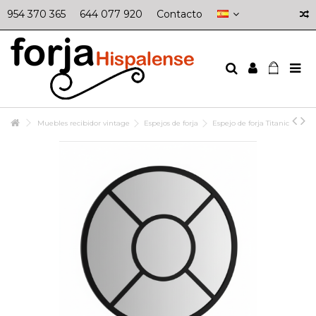
954 370 365
644 077 920
Contacto
Muebles recibidor vintage
Espejos de forja
Espejo de forja Titanic