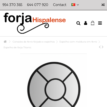
954 370 365
644 077 920
Contact
Consoles de ferro forjado e espelhos
Espelho com moldura em ferro
Espelho de forja Titanic