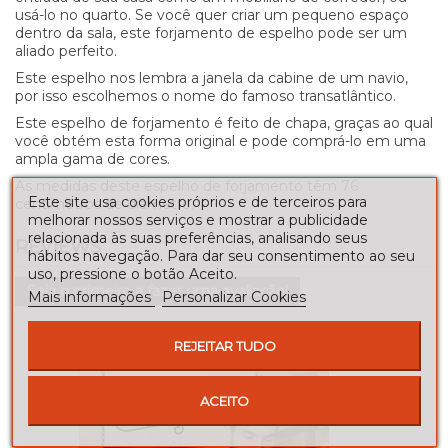
usá-lo no quarto. Se você quer criar um pequeno espaço
dentro da sala, este forjamento de espelho pode ser um
aliado perfeito.
Este espelho nos lembra a janela da cabine de um navio,
por isso escolhemos o nome do famoso transatlântico.
Este espelho de forjamento é feito de chapa, graças ao qual
você obtém esta forma original e pode comprá-lo em uma
ampla gama de cores.
As medidas deste espelho de forjamento têm 76
Este site usa cookies próprios e de terceiros para
centímetros de diâmetro.
melhorar nossos serviços e mostrar a publicidade
relacionada às suas preferências, analisando seus
REVIEWS
hábitos navegação. Para dar seu consentimento ao seu
uso, pressione o botão Aceito.
Seja o primeiro a fazer uma avaliação!
Mais informações
Personalizar Cookies
REJEITAR TUDO
ACEITO