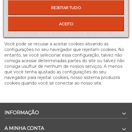
Faça uma estimativa sobre números e padrões de uso.
REJEITAR TUDO
Armazene informações sobre suas preferências e
personalize nosso site de acordo com seus interesses
individuais.
ACEITO
Acelere suas pesquisas
Reconhecer você quando retornar ao nosso site.
Você pode se recusar a aceitar cookies ativando as
configurações no seu navegador que rejeitam cookies. No
entanto, se você selecionar essa configuração, talvez não
consiga acessar determinadas partes do site ou talvez não
consiga usufruir de nenhum de nossos serviços. A menos
que você tenha ajustado as configurações do seu
navegador para rejeitar cookies, nosso sistema produzirá
cookies quando você se conectar ao nosso site.
INFORMAÇÃO
A MINHA CONTA