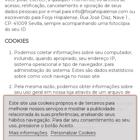
acesso, retificação, cancelamento e oposição de seus
dados pessoais por e-mail para info@forjahispalense.com ou
escrevendo para Forja Hispalense, Rua José Díaz, Nave 1 ,
CP: 41009 Sevilla, sempre acompanhando uma fotocópia
do seu ID
COOKIES
Podemos coletar informações sobre seu computador,
incluindo, quando apropriado, seu endereço IP,
sistema operacional e tipo de navegador, para
administração do sistema. Estes são dados estatísticos
sobre como você navega no nosso site.
Pela mesma razão, podemos obter informações sobre
seu uso geral em nossa loja através de um arquivo de
cookie que é armazenado no disco rígido do seu
Este site usa cookies próprios e de terceiros para
computador. Os cookies contêm informações que são
melhorar nossos serviços e mostrar a publicidade
transferidas para o disco rígido do seu computador.
relacionada às suas preferências, analisando seus
Os cookies nos ajudam a melhorar nosso site e
hábitos navegação. Para dar seu consentimento ao seu
fornecer um serviço melhor e mais personalizado.
uso, pressione o botão Aceito.
Especificamente, eles nos permitem:
Mais informações
Personalizar Cookies