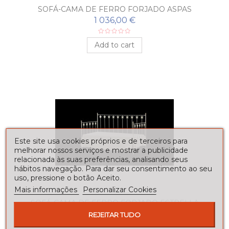
SOFÁ-CAMA DE FERRO FORJADO ASPAS
1 036,00 €
Add to cart
Este site usa cookies próprios e de terceiros para
melhorar nossos serviços e mostrar a publicidade
relacionada às suas preferências, analisando seus
hábitos navegação. Para dar seu consentimento ao seu
uso, pressione o botão Aceito.
Mais informações
Personalizar Cookies
SOFÁ-CAMA DE FERRO FORJADO ESTRELLA
1 036,00 €
REJEITAR TUDO