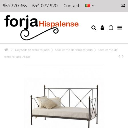
954 370 365
644 077 920
Contact
Daybeds de ferro forjado
Sofá-cama de ferro forjado
Sofá-cama de
ferro forjado Aspas