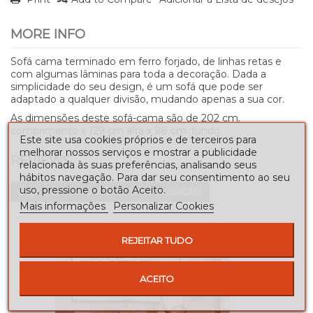
MORE INFO
Sofá cama terminado em ferro forjado, de linhas retas e
com algumas lâminas para toda a decoração. Dada a
simplicidade do seu design, é um sofá que pode ser
adaptado a qualquer divisão, mudando apenas a sua cor.
As dimensões deste sofá-cama são de 202 cm.
comprimento x 129 cm alta x 98 cm. fundo.
Este site usa cookies próprios e de terceiros para
melhorar nossos serviços e mostrar a publicidade
REVIEWS
relacionada às suas preferências, analisando seus
hábitos navegação. Para dar seu consentimento ao seu
uso, pressione o botão Aceito.
Seja o primeiro a fazer uma avaliação!
Mais informações
Personalizar Cookies
REJEITAR TUDO
ACEITO