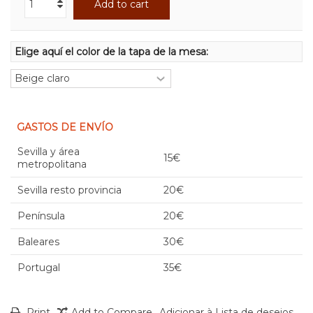
Add to cart
Elige aquí el color de la tapa de la mesa:
GASTOS DE ENVÍO
Sevilla y área
15€
metropolitana
Sevilla resto provincia
20€
Península
20€
Baleares
30€
Portugal
35€
Print
Add to Compare
Adicionar à Lista de desejos