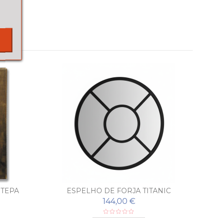
STEPA
ESPELHO DE FORJA TITANIC
E
144,00 €