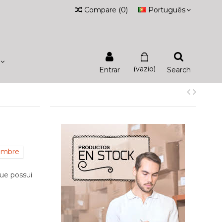
Compare
(
0
)
Português
(vazio)
Entrar
Search
iembre
que possui