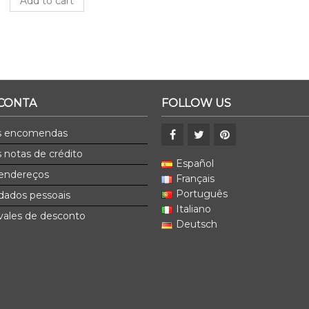
Add to cart
 CONTA
FOLLOW US
s encomendas
 notas de crédito
Español
endereços
Français
Português
dados pessoais
Italiano
ales de desconto
Deutsch