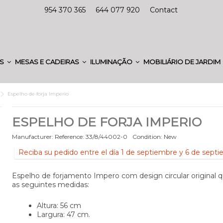
954 370 365
644 077 920
Contact
ES
MESAS E CADEIRAS
ILUMINAÇÃO
MOBILIÁRIO DE JARDIM
Espelho de forja Imperio
ESPELHO DE FORJA IMPERIO
Manufacturer:
Reference:
33/8/44002-0
Condition:
New
Reciba su pedido entre el día 1 de septiembre y 6 de sept
Espelho de forjamento Impero com design circular original 
as seguintes medidas:
Altura: 56 cm
Largura: 47 cm.