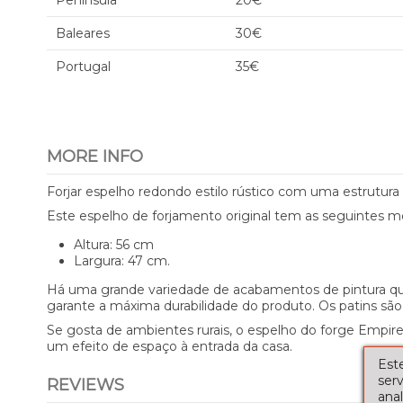
Península
20€
Baleares
30€
Portugal
35€
MORE INFO
Forjar espelho redondo estilo rústico com uma estrutura
Este espelho de forjamento original tem as seguintes m
Altura: 56 cm
Largura: 47 cm.
Há uma grande variedade de acabamentos de pintura qu
garante a máxima durabilidade do produto. Os patins s
Se gosta de ambientes rurais, o espelho do forge Empi
um efeito de espaço à entrada da casa.
Este
serv
REVIEWS
ana