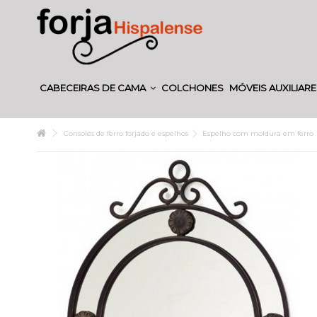
CABECEIRAS DE CAMA
COLCHONES
MÓVEIS AUXILIAR
Consoles de ferro forjado e espelhos
Espelho com moldura em ferro