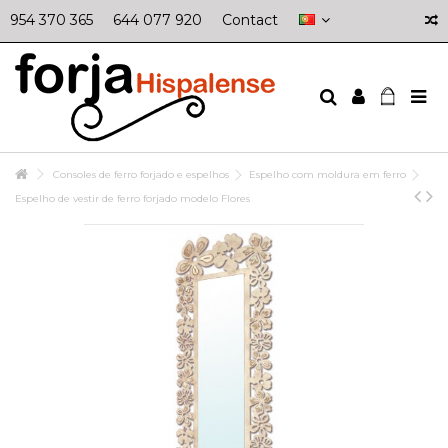
954 370 365
644 077 920
Contact
Consoles de ferro forjado e espelhos
Espelho com moldura em ferro
Espelho de vestir de ferro forjado modelo Flores