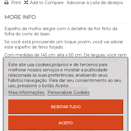
Print
Add to Compare
Adicionar à Lista de desejos
MORE INFO
Espelho de molho alegre com o detalhe da flor feito da
folha do corte do laser.
Se você está procurando um toque jovem, você vai adorar
este espelho de ferro forjado.
Com medidas de 145 cm. alta x 50 cm. De largura, você tem
disponível em diferentes acabamentos e você também
Este site usa cookies próprios e de terceiros para
pode colocá-lo na paisagem.
melhorar nossos serviços e mostrar a publicidade
relacionada às suas preferências, analisando seus
REVIEWS
hábitos navegação. Para dar seu consentimento ao seu
uso, pressione o botão Aceito.
Seja o primeiro a fazer uma avaliação!
Mais informações
Personalizar Cookies
REJEITAR TUDO
ACEITO