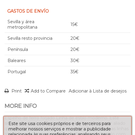
GASTOS DE ENVÍO
Sevilla y área
15€
metropolitana
Sevilla resto provincia
20€
Península
20€
Baleares
30€
Portugal
35€
Print
Add to Compare
Adicionar à Lista de desejos
MORE INFO
Espelho de ferro forjado Linha de estilo moderno. Este
simples pedaço de forjar pode se tornar um grande aliado
Este site usa cookies próprios e de terceiros para
quando se trata de decorar a sua casa. Graças às suas linhas
melhorar nossos serviços e mostrar a publicidade
simples e seu design simples, você pode combiná-lo com
relacionada às suas preferências, analisando seus