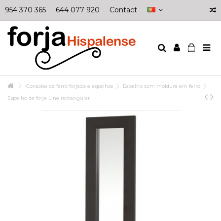
954 370 365
644 077 920
Contact
Consoles de ferro forjado e espelhos
Espelho com moldura em ferro
Espelho de forja Line rectangular