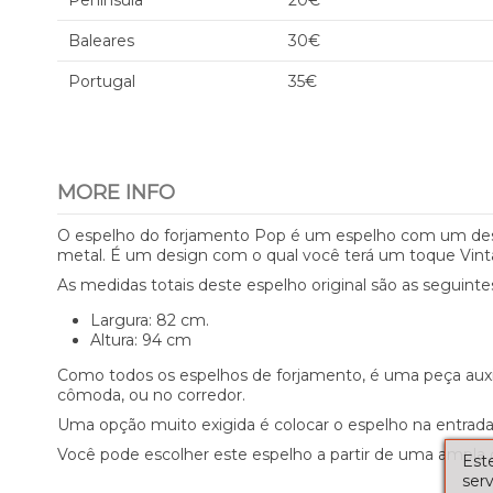
Península
20€
Baleares
30€
Portugal
35€
MORE INFO
O espelho do forjamento Pop é um espelho com um desen
metal. É um design com o qual você terá um toque Vint
As medidas totais deste espelho original são as seguinte
Largura: 82 cm.
Altura: 94 cm
Como todos os espelhos de forjamento, é uma peça auxil
cômoda, ou no corredor.
Uma opção muito exigida é colocar o espelho na entrada 
Você pode escolher este espelho a partir de uma ampla
Este
serv