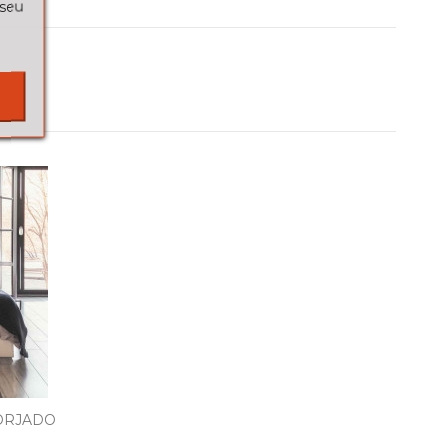
 seu
ORJADO