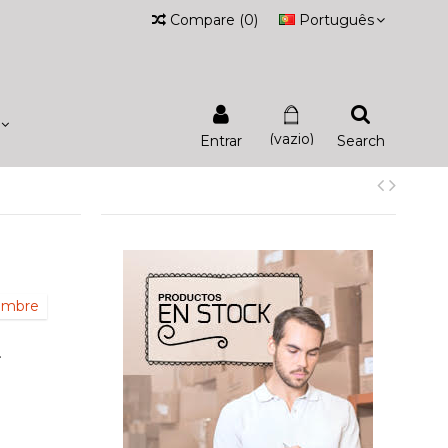
Compare
(
0
)
Português
(vazio)
Entrar
Search
iembre
.