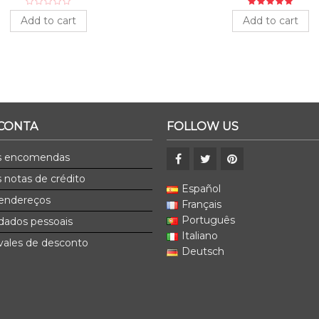
Add to cart
Add to cart
 CONTA
FOLLOW US
s encomendas
 notas de crédito
Español
endereços
Français
Português
dados pessoais
Italiano
ales de desconto
Deutsch