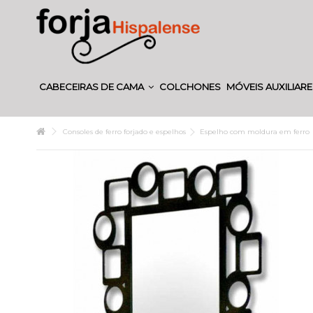
CABECEIRAS DE CAMA
COLCHONES
MÓVEIS AUXILIAR
Consoles de ferro forjado e espelhos
Espelho com moldura em ferro