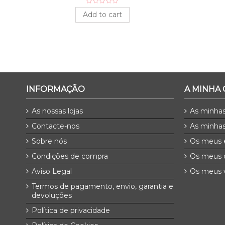
Add to cart
INFORMAÇÃO
A MINHA
As nossas lojas
As minha
Contacte-nos
As minhas
Sobre nós
Os meus 
Condições de compra
Os meus 
Aviso Legal
Os meus v
Termos de pagamento, envio, garantia e
devoluções
Política de privacidade