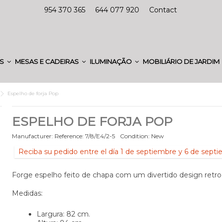
954 370 365
644 077 920
Contact
ES
MESAS E CADEIRAS
ILUMINAÇÃO
MOBILIÁRIO DE JARDIM
Espelho de forja Pop
ESPELHO DE FORJA POP
Manufacturer:
Reference:
7/8/E4/2-5
Condition:
New
Reciba su pedido entre el día 1 de septiembre y 6 de sept
Forge espelho feito de chapa com um divertido design retro
Medidas:
Largura: 82 cm.