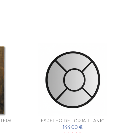
STEPA
ESPELHO DE FORJA TITANIC
E
144,00 €