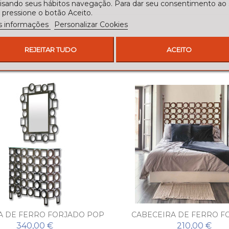
lisando seus hábitos navegação. Para dar seu consentimento ao
 pressione o botão Aceito.
s informações
Personalizar Cookies
REJEITAR TUDO
ACEITO
 DE FERRO FORJADO POP
CABECEIRA DE FERRO F
COM ESPELHO
POP
340,00 €
210,00 €