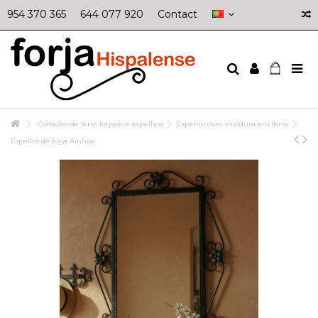
954 370 365
644 077 920
Contact
Consoles de ferro forjado e espelhos
Espelho com moldura em ferro
Espelho de forja Ainhoa