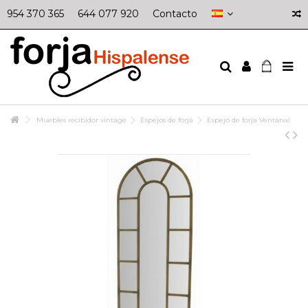
954 370 365
644 077 920
Contacto
Muebles recibidor vintage
Espejos de forja
Espejo de forja Ventanal