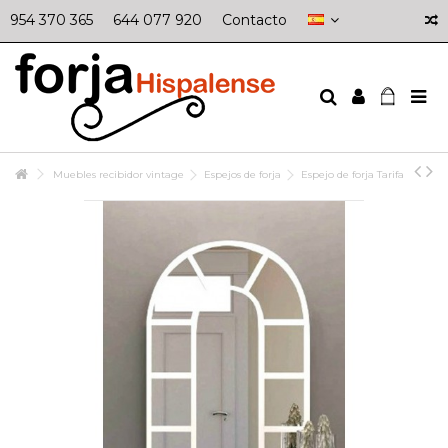
954 370 365
644 077 920
Contacto
Muebles recibidor vintage
Espejos de forja
Espejo de forja Tarifa