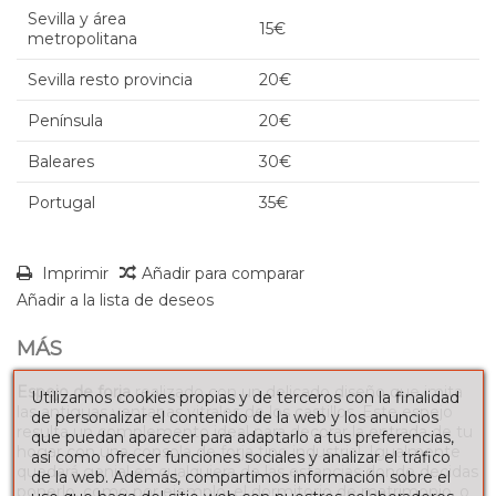
Sevilla y área
15€
metropolitana
Sevilla resto provincia
20€
Península
20€
Baleares
30€
Portugal
35€
Imprimir
Añadir para comparar
Añadir a la lista de deseos
MÁS
Espejo de forja
realizado con un delicado diseño que imita
Utilizamos cookies propias y de terceros con la finalidad
las antiguas ventanas vitrales de los castillos. Este espejo
de personalizar el contenido de la web y los anuncios
resulta un complemento ideal para decorar la entrada de tu
que puedan aparecer para adaptarlo a tus preferencias,
hogar con una consola de forja tipo industrial. Igualmente
así como ofrecer funciones sociales y analizar el tráfico
quedará genial en cualquiera de las estancias donde decidas
de la web. Además, compartimos información sobre el
ponerlo, como por ejemplo, el dormitorio de matrimonio, o