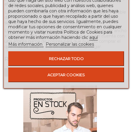
uso que haga del sitio web con nuestros colaboradores
el salón.
de redes sociales, publicidad y análisis web, quienes
pueden combinarla con otra información que les haya
Los materiales utilizados para la fabricación de este mueble
proporcionado o que hayan recopilado a partir del uso
de forja son de primera calidad. Está hecho en España
que haya hecho de sus servicios. Igualmente, puedes
siguiendo todos los estándares de calidad.
modificar tus opciones de consentimiento en cualquier
Las medida en la que está disponible es de 75 cm de ancho
momento y visitar nuestra Política de Cookies para
x 112 cm de alto y 3 cm de grosor. Este espejo cuenta con
obtener más información haciendo clic
aquí
una amplia gama de colores para que puedas comprar el
Más información
Personalizar las cookies
que más se adapte a la decoración de tu hogar.
RESEÑAS
RECHAZAR TODO
Para escribir una reseña debes estar registrado
ACEPTAR COOKIES