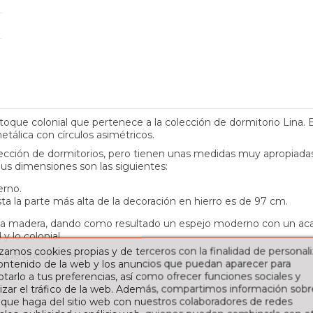
e colonial que pertenece a la colección de dormitorio Lina. El 
tálica con círculos asimétricos.
ción de dormitorios, pero tienen unas medidas muy apropiadas pa
us dimensiones son las siguientes:
erno.
ta la parte más alta de la decoración en hierro es de 97 cm.
 y la madera, dando como resultado un espejo moderno con un ac
 lo colonial.
izamos cookies propias y de terceros con la finalidad de personali
 que puedes elegir.
contenido de la web y los anuncios que puedan aparecer para
tarlo a tus preferencias, así como ofrecer funciones sociales y
izar el tráfico de la web. Además, compartimos información sobr
 que haga del sitio web con nuestros colaboradores de redes