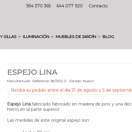
954 370 365
644 077 920
Contacto
Y SILLAS
ILUMINACIÓN
MUEBLES DE JARDÍN
BLOG
ESPEJO LINA
Manufacturer:
Reference:
58/1/E5-0
Estado:
Nuevo
Reciba su pedido entre el día 31 de agosto y 5 de septiemb
Espejo Lina
fabricado fabricado en madera de pino y una dec
hierro en la parte superior.
Las medidas de este original espejo son: