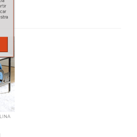
tra
tir
car
stra
LINA