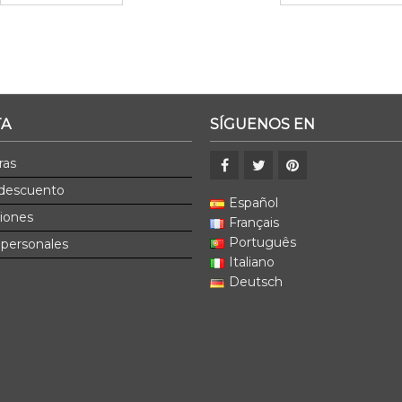
TA
SÍGUENOS EN
ras
 descuento
Español
ciones
Français
Português
 personales
Italiano
Deutsch