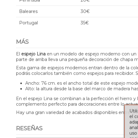
Península
20€
Baleares
30€
Portugal
35€
MÁS
El
espejo Lina
en un modelo de espejo moderno con un toqu
parte de arriba lleva una pequeña decoración de chapa me
Esta gama de espejos modernos entran dentro de la colec
podrás colocarlos también como espejos para recibidor. S
Ancho: 76 cm. es el ancho total de este espejo mod
Alto: la altura desde la base del marco de madera has
En el espejo Lina se combinan a la perfección el hierro
complemento perfecto para decoraciones entre lo actual y
Util
Hay una gran variedad de acabados disponibles entre los
el 
adap
anal
RESEÑAS
uso