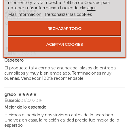
RESEÑAS
momento y visitar nuestra Política de Cookies para
obtener más información haciendo clic
aquí
grado
Más información
Personalizar las cookies
Miryam
15/07/2019
Mas bonito no puede ser
RECHAZAR TODO
Precioso cabecero !!!!!!
ACEPTAR COOKIES
grado
Julita
14/06/2019
Cabecero
El producto tal y como se anunciaba, plazos de entrega
cumplidos y muy bien embalado. Terminaciones muy
buenas. Vendedor 100% recomendable
grado
Eusebio
01/03/2016
Mejor de lo esperado
Hicimos el pedido y nos sirvieron antes de lo acordado.
Una vez en casa, la relación calidad precio fue mejor de lo
esperado.