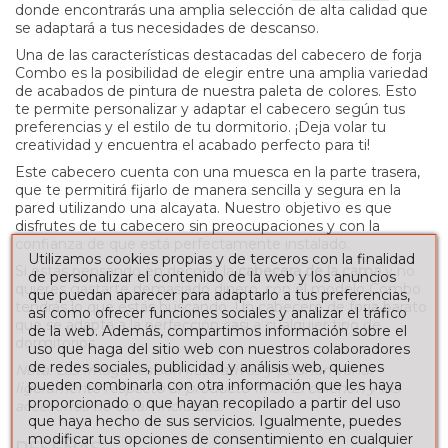
donde encontrarás una amplia selección de alta calidad que
se adaptará a tus necesidades de descanso.
Una de las características destacadas del cabecero de forja
Combo es la posibilidad de elegir entre una amplia variedad
de acabados de pintura de nuestra paleta de colores. Esto
te permite personalizar y adaptar el cabecero según tus
preferencias y el estilo de tu dormitorio. ¡Deja volar tu
creatividad y encuentra el acabado perfecto para ti!
Este cabecero cuenta con una muesca en la parte trasera,
que te permitirá fijarlo de manera sencilla y segura en la
pared utilizando una alcayata. Nuestro objetivo es que
disfrutes de tu cabecero sin preocupaciones y con la
confianza de que está perfectamente instalado.
Utilizamos cookies propias y de terceros con la finalidad
Si estás pensando en decorar la
cabecera de la cama
y no
de personalizar el contenido de la web y los anuncios
quieres gastarte demasiado dinero, con el modelo Combo
que puedan aparecer para adaptarlo a tus preferencias,
tendrás lo que estás buscando. Un cabecero de forja barato
así como ofrecer funciones sociales y analizar el tráfico
que se adapta a la perfección casi a cualquier tipo de
de la web. Además, compartimos información sobre el
dormitorios.
uso que haga del sitio web con nuestros colaboradores
de redes sociales, publicidad y análisis web, quienes
Nota: Las imágenes son ilustrativas y podrían variar
pueden combinarla con otra información que les haya
ligeramente respecto al producto final. El colchón y los
proporcionado o que hayan recopilado a partir del uso
accesorios no están incluidos.
que haya hecho de sus servicios. Igualmente, puedes
modificar tus opciones de consentimiento en cualquier