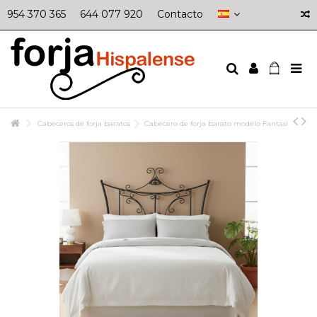
954 370 365
644 077 920
Contacto
Cabeceros de forja baratos
Cabecero de forja barato modelo Fantasi