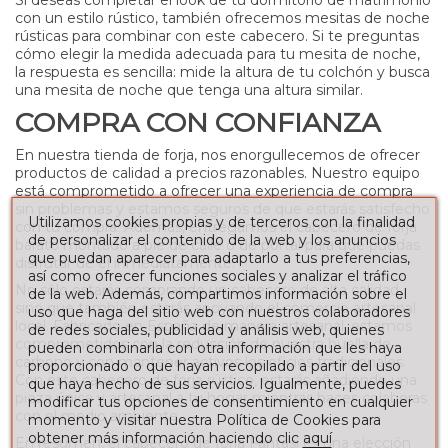
con un estilo rústico, también ofrecemos mesitas de noche
rústicas para combinar con este cabecero. Si te preguntas
cómo elegir la medida adecuada para tu mesita de noche,
la respuesta es sencilla: mide la altura de tu colchón y busca
una mesita de noche que tenga una altura similar.
COMPRA CON CONFIANZA
En nuestra tienda de forja, nos enorgullecemos de ofrecer
productos de calidad a precios razonables. Nuestro equipo
está comprometido a ofrecer una experiencia de compra
sin problemas y estamos seguros de que estarás satisfecho
Utilizamos cookies propias y de terceros con la finalidad
con tu compra. Además, entregamos el cabecero de forja
de personalizar el contenido de la web y los anuncios
barato montado a pie de calle o de portal para que puedas
que puedan aparecer para adaptarlo a tus preferencias,
disfrutar de él inmediatamente.
así como ofrecer funciones sociales y analizar el tráfico
No sólo estarás comprando un cabecero de alta calidad,
de la web. Además, compartimos información sobre el
sino que también estarás apoyando el comercio artesanal
uso que haga del sitio web con nuestros colaboradores
local. Fabricado en España de manera artesanal, estamos
de redes sociales, publicidad y análisis web, quienes
comprometidos con la reducción de nuestra huella de
pueden combinarla con otra información que les haya
carbono y con mantener activos los oficios tradicionales.
proporcionado o que hayan recopilado a partir del uso
Con este cabecero de forja rústico, estarás añadiendo una
que haya hecho de sus servicios. Igualmente, puedes
pieza única y artesanal a tu hogar mientras haces colaboras
modificar tus opciones de consentimiento en cualquier
con el medio ambiente.
momento y visitar nuestra Política de Cookies para
obtener más información haciendo clic
aquí
En resumen, el cabecero de forja Fantasi es una elección