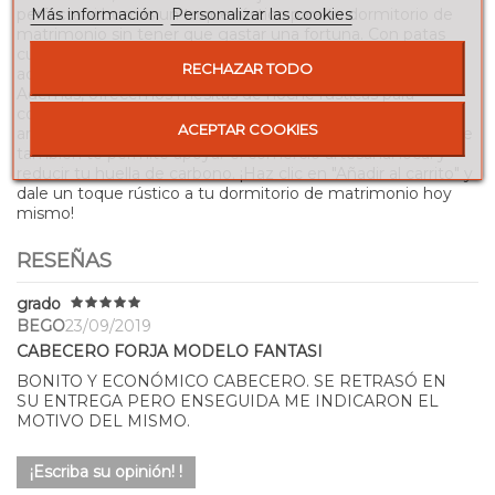
Más información
Personalizar las cookies
perfecta si buscas un toque rústico para tu dormitorio de
matrimonio sin tener que gastar una fortuna. Con patas
curvadas, adornos centrales y múltiples opciones de
RECHAZAR TODO
acabado, este cabecero se adapta a cualquier decoración.
Además, ofrecemos mesitas de noche rústicas para
completar el look. Fabricado en España de manera
ACEPTAR COOKIES
artesanal, este cabecero no sólo es de alta calidad, sino que
también te permite apoyar el comercio artesanal local y
reducir tu huella de carbono. ¡Haz clic en "Añadir al carrito" y
dale un toque rústico a tu dormitorio de matrimonio hoy
mismo!
RESEÑAS
grado
BEGO
23/09/2019
CABECERO FORJA MODELO FANTASI
BONITO Y ECONÓMICO CABECERO. SE RETRASÓ EN
SU ENTREGA PERO ENSEGUIDA ME INDICARON EL
MOTIVO DEL MISMO.
¡Escriba su opinión! !