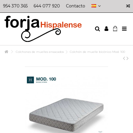
954 370 365
644 077 920
Contacto
Colchones de muelles ensacados
Colchón de muelle bicónico Mod. 100