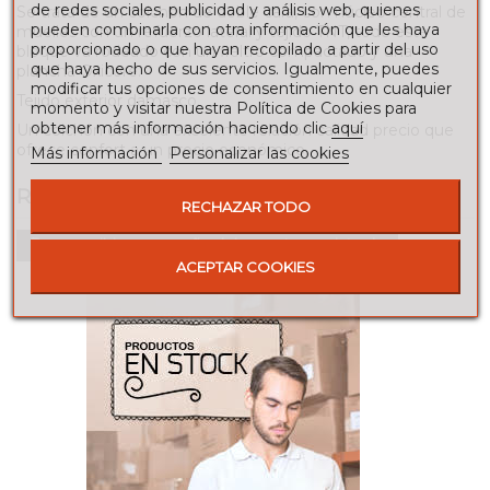
de redes sociales, publicidad y análisis web, quienes
Se trata de un colchón de doble cara, con núcleo central de
pueden combinarla con otra información que les haya
muelles con un refuerzo lateral y tejido TNT, todo este
proporcionado o que hayan recopilado a partir del uso
bloque va rodeado con un fieltro compactado y una
que haya hecho de sus servicios. Igualmente, puedes
plancha Oxicore.
modificar tus opciones de consentimiento en cualquier
Tejido exterior damasco.
momento y visitar nuestra Política de Cookies para
obtener más información haciendo clic
aquí
Un colchón con una excelente relación calidad precio que
ofrece confort a un precio económico.
Más información
Personalizar las cookies
RESEÑAS
RECHAZAR TODO
Para escribir una reseña debes estar registrado
ACEPTAR COOKIES