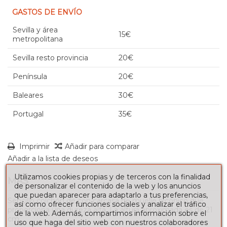
GASTOS DE ENVÍO
Sevilla y área
15€
metropolitana
Sevilla resto provincia
20€
Península
20€
Baleares
30€
Portugal
35€
Imprimir
Añadir para comparar
Añadir a la lista de deseos
Utilizamos cookies propias y de terceros con la finalidad
MÁS
de personalizar el contenido de la web y los anuncios
que puedan aparecer para adaptarlo a tus preferencias,
Sencillo colchón de con carcasa de muelle bicónico que
así como ofrecer funciones sociales y analizar el tráfico
proporciona una dureza alta. La altura aproximada es de 21
de la web. Además, compartimos información sobre el
cm.
uso que haga del sitio web con nuestros colaboradores