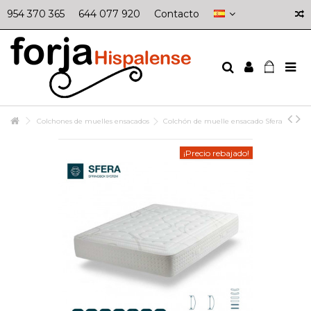
954 370 365
644 077 920
Contacto
Colchones de muelles ensacados
Colchón de muelle ensacado Sfera
¡Precio rebajado!