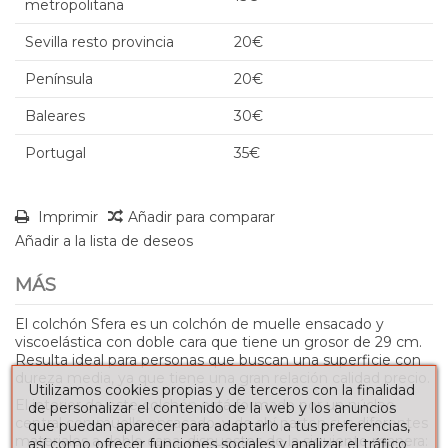
metropolitana
Sevilla resto provincia
20€
Península
20€
Baleares
30€
Portugal
35€
Imprimir
Añadir para comparar
Añadir a la lista de deseos
MÁS
El colchón Sfera es un colchón de muelle ensacado y
viscoelástica con doble cara que tiene un grosor de 29 cm.
Resulta ideal para personas que buscan una superficie con
dureza media, ya que tiene una gran relación calidad precio.
Utilizamos cookies propias y de terceros con la finalidad
El interior de este colchón está formado por un núcleo
de personalizar el contenido de la web y los anuncios
central con muelle ensacado, y de ahí parten sus diferentes
que puedan aparecer para adaptarlo a tus preferencias,
materiales a doble capa, dispuestos de la siguiente manera:
así como ofrecer funciones sociales y analizar el tráfico