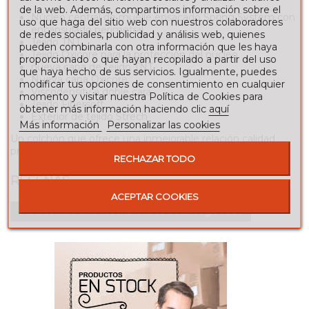
de la web. Además, compartimos información sobre el
Núcleo central de muelle ensacado Spring System con
uso que haga del sitio web con nuestros colaboradores
encapsulado perimetral
de redes sociales, publicidad y análisis web, quienes
Tejido TNT
pueden combinarla con otra información que les haya
Tejido Oxicore para la protección del núcleo
proporcionado o que hayan recopilado a partir del uso
nueva capa de tejido TNT
que haya hecho de sus servicios. Igualmente, puedes
Nueva capa Oxicore
modificar tus opciones de consentimiento en cualquier
Viscodensity a doble cara
momento y visitar nuestra Política de Cookies para
Tejido Fibersoft
obtener más información haciendo clic
aquí
Exterior de tejido Strech
Más información
Personalizar las cookies
Un colchón que ofrece una inmejorable relación calidad
precio.
RECHAZAR TODO
RESEÑAS
ACEPTAR COOKIES
Para escribir una reseña debes estar registrado