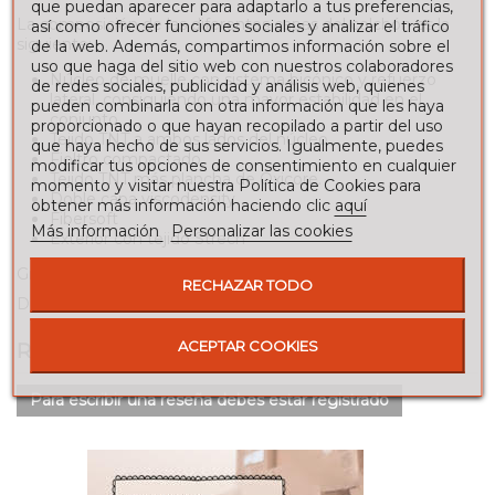
que puedan aparecer para adaptarlo a tus preferencias,
La composición de las diferentes capas del colchón es la
así como ofrecer funciones sociales y analizar el tráfico
siguiente:
de la web. Además, compartimos información sobre el
uso que haga del sitio web con nuestros colaboradores
Núcleo de muelle con sistema bicónico y refuerzo
de redes sociales, publicidad y análisis web, quienes
lateral, consiguiendo una mayor estabilidad en el
pueden combinarla con otra información que les haya
conjunto.
proporcionado o que hayan recopilado a partir del uso
Tejido TNT a ambos lados del núcleo.
que haya hecho de sus servicios. Igualmente, puedes
Fieltro compactado.
modificar tus opciones de consentimiento en cualquier
Tejido TNT más plancha de Oxicore.
momento y visitar nuestra Política de Cookies para
Doble capa viscodensity
obtener más información haciendo clic
aquí
Fibersoft
Más información
Personalizar las cookies
Exterior con tejido Strech
Grosor aproximado: cm.
RECHAZAR TODO
Dureza alta
ACEPTAR COOKIES
RESEÑAS
Para escribir una reseña debes estar registrado