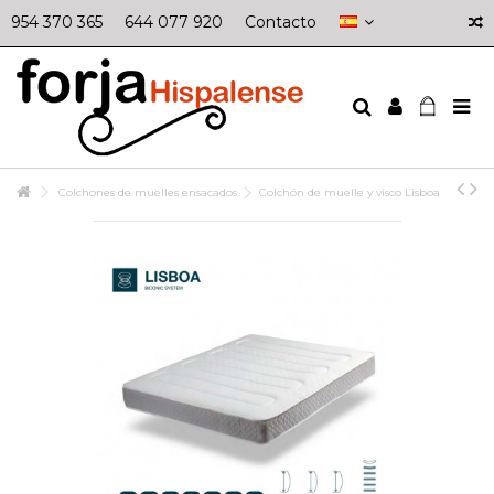
954 370 365
644 077 920
Contacto
Colchones de muelles ensacados
Colchón de muelle y visco Lisboa