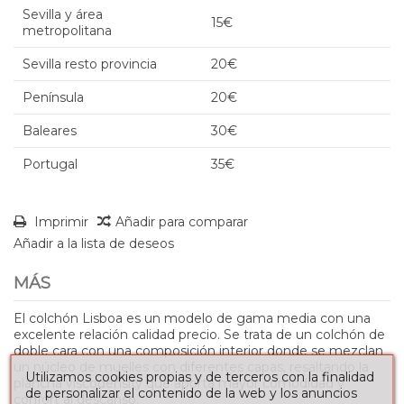
Sevilla y área
15€
metropolitana
Sevilla resto provincia
20€
Península
20€
Baleares
30€
Portugal
35€
Imprimir
Añadir para comparar
Añadir a la lista de deseos
MÁS
El colchón Lisboa es un modelo de gama media con una
excelente relación calidad precio. Se trata de un colchón de
doble cara con una composición interior donde se mezclan
un núcleo de muelles con diferentes capas, resaltando la
Utilizamos cookies propias y de terceros con la finalidad
plancha viscodensity que aporta mayor comodidad y
de personalizar el contenido de la web y los anuncios
confort al descanso.