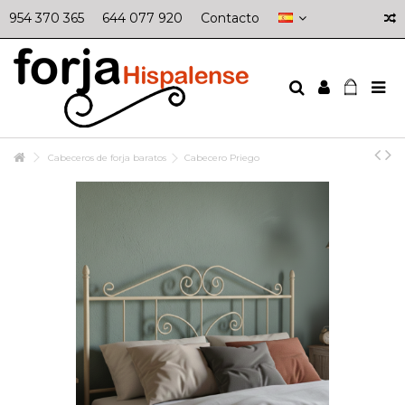
954 370 365
644 077 920
Contacto
Cabeceros de forja baratos
Cabecero Priego