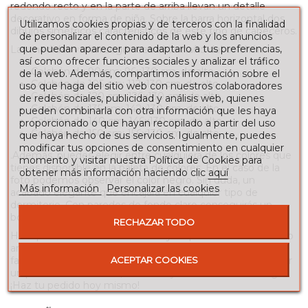
redondo recto y en la parte de arriba llevan un detalle
decorativo en forma de piña. Sobre la barra horizontal dos
Utilizamos cookies propias y de terceros con la finalidad
dibujos simétricos característicos de este tipo de cabeceros.
de personalizar el contenido de la web y los anuncios
que puedan aparecer para adaptarlo a tus preferencias,
Las medidas varían según sea el tamaño del colchón:
así como ofrecer funciones sociales y analizar el tráfico
Colchón de 90 cm: 96x130 cm. de alto.
de la web. Además, compartimos información sobre el
Colchón de 105 cm: 112x130 cm. de alto.
uso que haga del sitio web con nuestros colaboradores
Colchón de 120 cm: 126x130 cm. de alto.
de redes sociales, publicidad y análisis web, quienes
Colchón de 135 cm: 142x130 cm. de alto.
pueden combinarla con otra información que les haya
Colchón de 140 cm: 146x130 cm. de alto.
proporcionado o que hayan recopilado a partir del uso
Colchón de 150 cm: 156x130 cm. de alto.
que haya hecho de sus servicios. Igualmente, puedes
modificar tus opciones de consentimiento en cualquier
.Además, puedes elegir entre cualquiera de los colores que
momento y visitar nuestra Política de Cookies para
tienes disponible en la paleta de colores. En el caso de la
obtener más información haciendo clic
aquí
foto podemos observar el color negro. Sin duda, un
Más información
Personalizar las cookies
acabado elegante que encajará en cualquier tipo de
dormitorio. Con paredes de fondo claro conseguirás un
bonito contraste.
RECHAZAR TODO
Haz que tu habitación sea única y respetuosa con el medio
ambiente con este cabecero de forja de estilo rústico
fabricado en España. No te pierdas la oportunidad de tener
ACEPTAR COOKIES
un producto de calidad, duradero y sostenible en tu hogar.
¡Haz tu pedido hoy mismo!