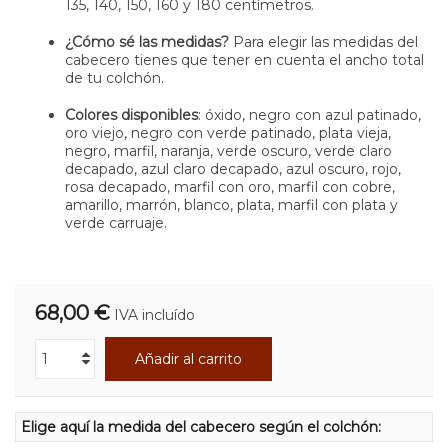
135, 140, 150, 160 y 180 centímetros.
¿Cómo sé las medidas?
Para elegir las medidas del
cabecero tienes que tener en cuenta el ancho total
de tu colchón.
Colores disponibles
: óxido, negro con azul patinado,
oro viejo, negro con verde patinado, plata vieja,
negro, marfil, naranja, verde oscuro, verde claro
decapado, azul claro decapado, azul oscuro, rojo,
rosa decapado, marfil con oro, marfil con cobre,
amarillo, marrón, blanco, plata, marfil con plata y
verde carruaje.
68,00 €
IVA incluído
Añadir al carrito
Elige aquí la medida del cabecero según el colchón: