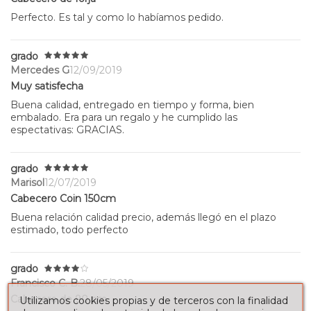
Perfecto. Es tal y como lo habíamos pedido.
grado
Mercedes G
12/09/2019
Muy satisfecha
Buena calidad, entregado en tiempo y forma, bien
embalado. Era para un regalo y he cumplido las
espectativas: GRACIAS.
grado
Marisol
12/07/2019
Cabecero Coin 150cm
Buena relación calidad precio, además llegó en el plazo
estimado, todo perfecto
grado
Francisco C. B.
28/05/2019
Cabecero de 90 cm
Utilizamos cookies propias y de terceros con la finalidad