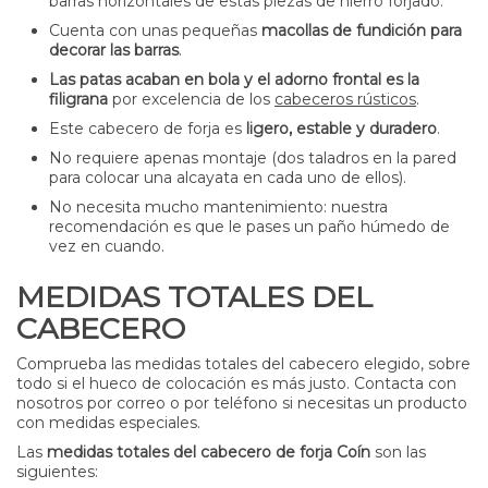
barras horizontales de estas piezas de hierro forjado.
Cuenta con unas pequeñas
macollas de fundición para
decorar las barras
.
Las patas acaban en bola y el adorno frontal es la
filigrana
por excelencia de los
cabeceros rústicos
.
Este cabecero de forja es
ligero, estable y duradero
.
No requiere apenas montaje (dos taladros en la pared
para colocar una alcayata en cada uno de ellos).
No necesita mucho mantenimiento: nuestra
recomendación es que le pases un paño húmedo de
vez en cuando.
MEDIDAS TOTALES DEL
CABECERO
Comprueba las medidas totales del cabecero elegido, sobre
todo si el hueco de colocación es más justo. Contacta con
nosotros por correo o por teléfono si necesitas un producto
con medidas especiales.
Las
medidas totales del cabecero de forja Coín
son las
siguientes: