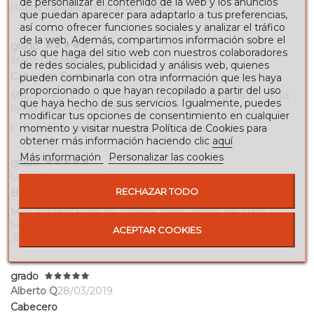
de personalizar el contenido de la web y los anuncios
Buena calidad y muy buén diseño.
que puedan aparecer para adaptarlo a tus preferencias,
así como ofrecer funciones sociales y analizar el tráfico
de la web. Además, compartimos información sobre el
grado
uso que haga del sitio web con nuestros colaboradores
Maria Del Mar S
10/04/2019
de redes sociales, publicidad y análisis web, quienes
Cabecero Coin
pueden combinarla con otra información que les haya
proporcionado o que hayan recopilado a partir del uso
Muy bonito y el material muy bueno .Entregado en el dia
que haya hecho de sus servicios. Igualmente, puedes
fijado. Todo perfecto.gracias
modificar tus opciones de consentimiento en cualquier
momento y visitar nuestra Política de Cookies para
0 de 1 personas encontraron esta crítica útil.
obtener más información haciendo clic
aquí
Más información
Personalizar las cookies
grado
Leyre A
03/04/2019
RECHAZAR TODO
Buena relación calidad-precio
Muy contenta con mi compra, llegó dentro del plazo y
bien embalado. La calidad del producto es muy buena.
ACEPTAR COOKIES
¡Buena compra!
grado
Alberto Q
28/03/2019
Cabecero