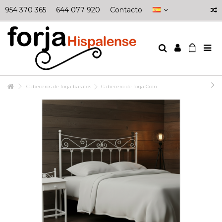
954 370 365
644 077 920
Contacto
Cabeceros de forja baratos
Cabecero de forja Coín