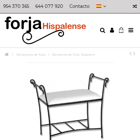
954 370 365
644 077 920
Contacto
Banquetas de forja
Banqueta de forja Zapatero