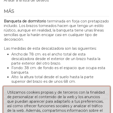
Añadir a la lista de deseos
MÁS
Banqueta de dormitorio
terminada en forja con pretapizado
incluido. Los brazos torneados hacen que tenga un
estilo
rústico, aunque en realidad, la banqueta tiene unas líneas
sencillas que la harán encajar casi en cualquier tipo de
decoración.
Las medidas de esta descalzadora son las siguientes:
Ancho:de 78 cm. es el ancho total de esta
descalzadora desde el exterior de un brazo hasta la
parte exterior del otro brazo.
Fondo: 38 cm. de fondo es el espacio que ocupa esta
banqueta.
Alto: la altura total desde el suelo hasta la parte
superior del brazo es de unos 68 cm.
Utilizamos cookies propias y de terceros con la finalidad
Si te gustan las descalzdoras de dormitorio, este modelo no
de personalizar el contenido de la web y los anuncios
te dejará indiferente. La parte de abajo viene preparada con
que puedan aparecer para adaptarlo a tus preferencias,
un pequeño soporte donde podrás colocar los zapatos.
así como ofrecer funciones sociales y analizar el tráfico
de la web. Además, compartimos información sobre el
Las banquetas de forja
son un complemento muy