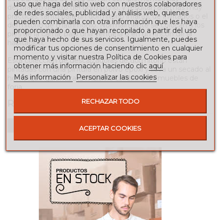
uso que haga del sitio web con nuestros colaboradores
decorativo dentro del dormitorio, y resultan además muy
de redes sociales, publicidad y análisis web, quienes
prácticas. tanto para un dormitorio infantil, de invitados o el
pueden combinarla con otra información que les haya
dormitorio de matrimonio. Normalmente se colocan a los
proporcionado o que hayan recopilado a partir del uso
pies de la cama, bajo una ventana o en un rincón de la
que haya hecho de sus servicios. Igualmente, puedes
habitación.
modificar tus opciones de consentimiento en cualquier
momento y visitar nuestra Política de Cookies para
Esta colección de descalzadoras de dormitorio están
obtener más información haciendo clic
aquí
pintadas con una pintura en polvo epoxi y lleva un secado al
Más información
Personalizar las cookies
horno que garantiza la máxima calidad a los muebles de
forja.
RECHAZAR TODO
RESEÑAS
Para escribir una reseña debes estar registrado
ACEPTAR COOKIES