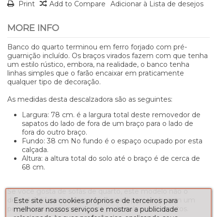
Print
Add to Compare
Adicionar à Lista de desejos
MORE INFO
Banco do quarto terminou em ferro forjado com pré-
guarnição incluído. Os braços virados fazem com que tenha
um estilo rústico, embora, na realidade, o banco tenha
linhas simples que o farão encaixar em praticamente
qualquer tipo de decoração.
As medidas desta descalzadora são as seguintes:
Largura: 78 cm. é a largura total deste removedor de
sapatos do lado de fora de um braço para o lado de
fora do outro braço.
Fundo: 38 cm No fundo é o espaço ocupado por esta
calçada.
Altura: a altura total do solo até o braço é de cerca de
68 cm.
Se você gosta de sofás de quarto, este modelo não o
deixará indiferente. A parte inferior é preparada com um
Este site usa cookies próprios e de terceiros para
pequeno suporte onde você pode colocar os sapatos.
melhorar nossos serviços e mostrar a publicidade