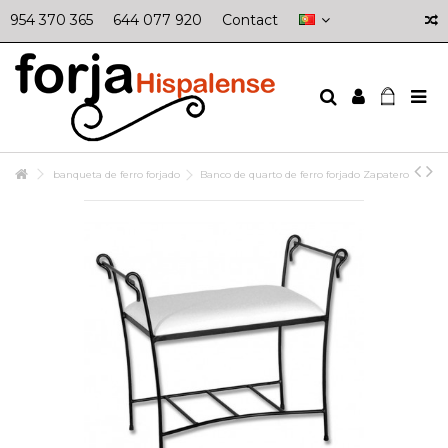
954 370 365
644 077 920
Contact
banqueta de ferro forjado
Banco de quarto de ferro forjado Zapatero