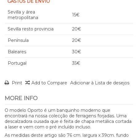
GASTOS DE ENVÍO
Sevilla y área
15€
metropolitana
Sevilla resto provincia
20€
Península
20€
Baleares
30€
Portugal
35€
Print
Add to Compare
Adicionar à Lista de desejos
MORE INFO
O modelo Oporto é um banquinho moderno que
encontrará na nossa colecção de ferragens forjadas. Uma
descalzadora ousada que é feita de chapa metálica cortada
a laser e vem com o pré incluído incluso.
As medidas deste artigo são 76 cm. largura x 39cm. fundo