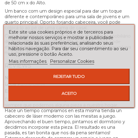
de 50 cm x do Alto.
Um banco com um design especial para dar um toque
diferente e contemporâneo para uma sala de jovens e um
quarto principal. Oporto forjando cabeceira, você pode
colocá-lo ao pé de uma cama de casal.
Este site usa cookies próprios e de terceiros para
Com a pintura e a secagem do forno que dão ao mobiliário
melhorar nossos serviços e mostrar a publicidade
de forja um acabamento de alta qualidade, você pode
relacionada às suas preferências, analisando seus
escolher este item em qualquer uma das cores disponíveis
hábitos navegação. Para dar seu consentimento ao seu
na paleta de cores.
uso, pressione o botão Aceito.
Mais informações
Personalizar Cookies
REVIEWS
REJEITAR TUDO
Nota
Lucía P.
2016-04-14
Es una pasada
ACEITO
Desde que conocimos la forja moderna incorporamos
siempre que podemos alguna pieza a nuestro hogar.
Hace un tiempo compramos en esta misma tienda un
cabecero de láser moderno con las mesitas a juego.
Aprovechando el buen tiempo, pintamos el dormitorio y
decidimos incorporar esta pieza. El resultado es una
pasada, es tan bonita que nos da pena sentarnos!