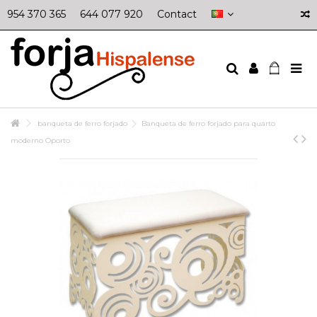
954 370 365
644 077 920
Contact
banqueta de ferro forjado
Banqueta de ferro forjado para quarto
moderno Oporto