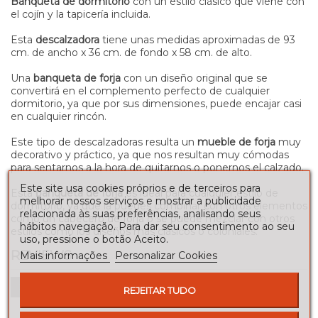
Banqueta de dormitorio
con un estilo clásico que viene con
el cojín y la tapicería incluida.
Esta
descalzadora
tiene unas medidas aproximadas de 93
cm. de ancho x 36 cm. de fondo x 58 cm. de alto.
Una
banqueta de forja
con un diseño original que se
convertirá en el complemento perfecto de cualquier
dormitorio, ya que por sus dimensiones, puede encajar casi
en cualquier rincón.
Este tipo de descalzadoras resulta un
mueble de forja
muy
decorativo y práctico, ya que nos resultan muy cómodas
para sentarnos a la hora de quitarnos o ponernos el calzado.
Este site usa cookies próprios e de terceiros para
Esta
banqueta de forja
es ideal para cualquier estilo de
melhorar nossos serviços e mostrar a publicidade
dormitorio, ya que la puedes combinar con otros elementos
relacionada às suas preferências, analisando seus
como un cabecero de forja o se puede mezclar con otros
hábitos navegação. Para dar seu consentimento ao seu
estilos como los diseños más clásicos o coloniales.
uso, pressione o botão Aceito.
REVIEWS
Mais informações
Personalizar Cookies
Seja o primeiro a fazer uma avaliação!
REJEITAR TUDO