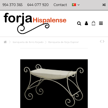
954 370 365
644 077 920
Contact
banqueta de ferro forjado
Banqueta de forja Espiral