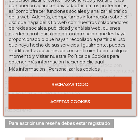
Nos gustaría destacar que esta banqueta de forja está
que puedan aparecer para adaptarlo a tus preferencias,
creada por pequeños talleres. Al adquirir esta pieza, estás
así como ofrecer funciones sociales y analizar el tráfico
apoyando la labor de los artesanos locales y contribuyendo
de la web. Además, compartimos información sobre el
a la preservación de las técnicas y conocimientos
uso que haga del sitio web con nuestros colaboradores
transmitidos de generación en generación.
de redes sociales, publicidad y análisis web, quienes
pueden combinarla con otra información que les haya
Las medidas de esta banqueta son:
proporcionado o que hayan recopilado a partir del uso
75 cm de ancho.
que haya hecho de sus servicios. Igualmente, puedes
35 cm de fondo.
modificar tus opciones de consentimiento en cualquier
75 cm de alto.
momento y visitar nuestra Política de Cookies para
obtener más información haciendo clic
aquí
En resumen, la banqueta de forja de estilo rústico con
Más información
Personalizar las cookies
tapicería de color crudo puede ser un elemento encantador
y versátil en la decoración de tu hogar. Ya sea en el
dormitorio, salón, comedor o incluso en eventos especiales
RECHAZAR TODO
como bodas civiles, esta pieza artesanal aportará un toque
de elegancia y calidez a tu espacio.
ACEPTAR COOKIES
RESEÑAS
Para escribir una reseña debes estar registrado