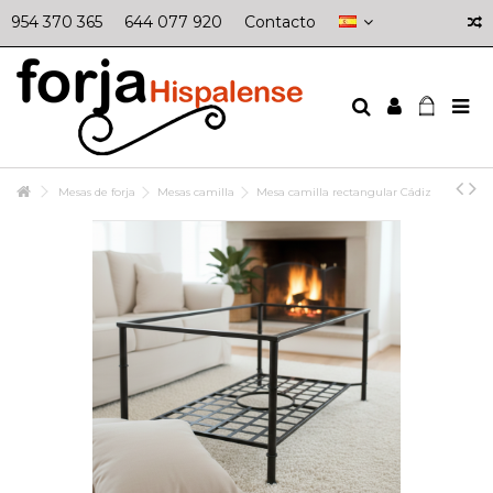
954 370 365
644 077 920
Contacto
Mesas de forja
Mesas camilla
Mesa camilla rectangular Cádiz