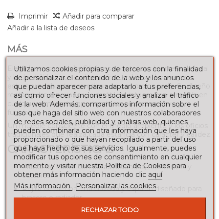
Imprimir
Añadir para comparar
Añadir a la lista de deseos
MÁS
Elegir la mesa camilla Cádiz es apostar por la artesanía local
Utilizamos cookies propias y de terceros con la finalidad
y la durabilidad: sus acabados inalterables al horno y su
de personalizar el contenido de la web y los anuncios
estructura robusta garantizan un uso prolongado. Su diseño
que puedan aparecer para adaptarlo a tus preferencias,
rectangular, innovador y versátil, se integra con armonía en
así como ofrecer funciones sociales y analizar el tráfico
cualquier ambiente, aportando un plus decorativo y
de la web. Además, compartimos información sobre el
funcional.
uso que haga del sitio web con nuestros colaboradores
de redes sociales, publicidad y análisis web, quienes
Un mueble consciente con el medio ambiente y los oficios
pueden combinarla con otra información que les haya
tradicionales que realza cada estancia con carácter y calidez.
proporcionado o que hayan recopilado a partir del uso
CARACTERÍSTICAS
que haya hecho de sus servicios. Igualmente, puedes
modificar tus opciones de consentimiento en cualquier
momento y visitar nuestra Política de Cookies para
Marco de hierro con patas redondas, resistentes y
obtener más información haciendo clic
aquí
estables.
Más información
Personalizar las cookies
Rejilla de pletina entrelazada y espacio diseñado para
brasero o radiador.
RECHAZAR TODO
Modelo elevable con dos posiciones de altura, para