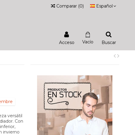
Comparar
(
0
)
Español
Vacío
Acceso
Buscar
iembre
za versátil
adiador. Con
nferior,
n invierno