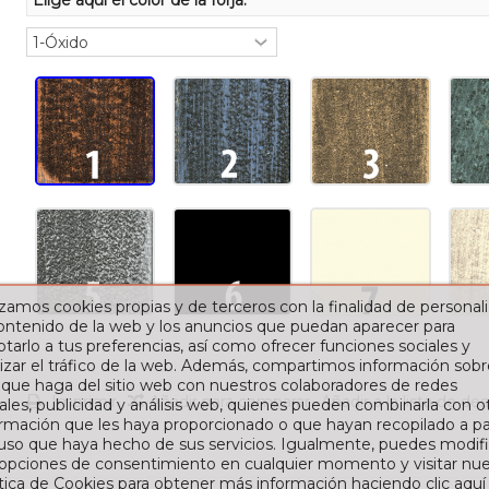
Elige aquí el color de la forja:
izamos cookies propias y de terceros con la finalidad de personali
contenido de la web y los anuncios que puedan aparecer para
tarlo a tus preferencias, así como ofrecer funciones sociales y
izar el tráfico de la web. Además, compartimos información sobr
 que haga del sitio web con nuestros colaboradores de redes
Imprimir
Añadir para comparar
Añadir a la lista de de
ales, publicidad y análisis web, quienes pueden combinarla con o
rmación que les haya proporcionado o que hayan recopilado a par
 uso que haya hecho de sus servicios. Igualmente, puedes modifi
 opciones de consentimiento en cualquier momento y visitar nue
ítica de Cookies para obtener más información haciendo clic
aquí