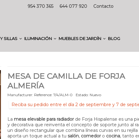
954 370 365
644 077 920
Contacto
Y SILLAS
ILUMINACIÓN
MUEBLES DE JARDÍN
BLOG
MESA DE CAMILLA DE FORJA
ALMERÍA
Manufacturer:
Reference:
7/4/ALM-0
Estado:
Nuevo
Reciba su pedido entre el día 2 de septiembre y 7 de sept
La
mesa elevable para radiador
de Forja Hispalense es una pie
y decorativa que reinventa el concepto de soporte junto al r
un diseño rectangular que combina líneas curvas en su rejilla i
aporta un toque actual a tu
salón
,
comedor
o
cocina
, tanto e