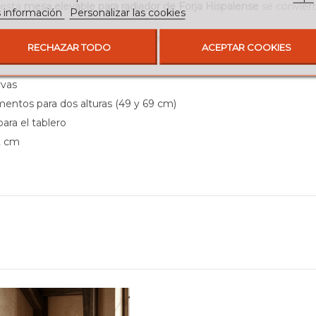
 esta
mesa elevable para radiador de Forja Hispalense
se conviert
 información
Personalizar las cookies
n una pieza coherente con ambientes modernos y rústicos, pensad
RECHAZAR TODO
ACEPTAR COOKIES
rvas
ementos para dos alturas (49 y 69 cm)
ara el tablero
2 cm