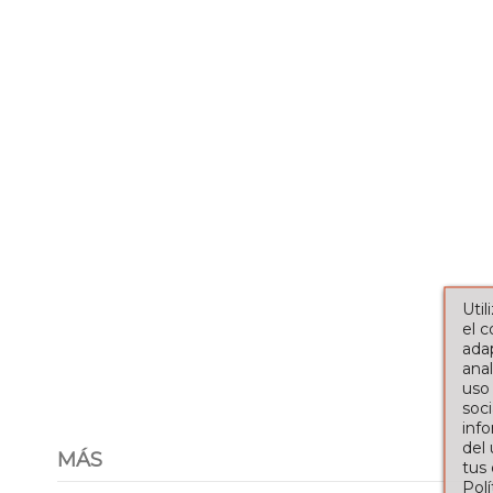
Util
el 
adap
anal
uso
soci
info
del
MÁS
tus
Pol