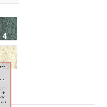
zar
e el
seos
tra
tir
car
stra